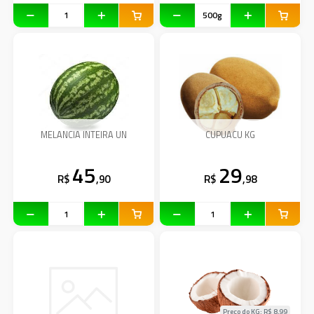
MELANCIA INTEIRA UN
CUPUACU KG
45
29
R$
,90
R$
,98
Preço do KG: R$
8,99