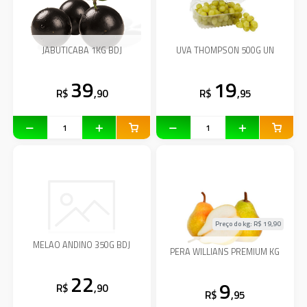
JABUTICABA 1KG BDJ
UVA THOMPSON 500G UN
39
19
R$
,90
R$
,95
Preço do kg: R$
19,90
MELAO ANDINO 350G BDJ
PERA WILLIANS PREMIUM KG
22
9
R$
,90
R$
,95