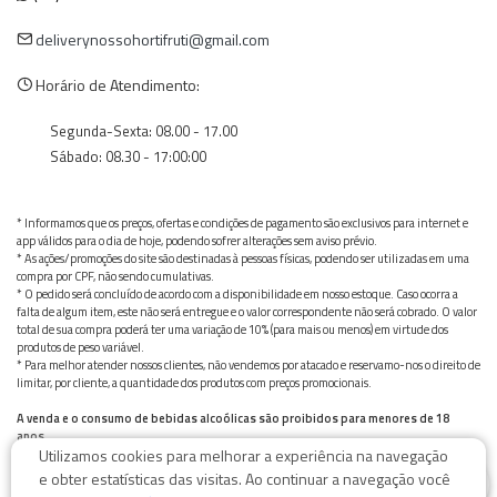
deliverynossohortifruti@gmail.com
Horário de Atendimento:
Segunda-Sexta: 08.00 - 17.00
Sábado: 08.30 - 17:00:00
* Informamos que os preços, ofertas e condições de pagamento são exclusivos para internet e
app válidos para o dia de hoje, podendo sofrer alterações sem aviso prévio.
* As ações/promoções do site são destinadas à pessoas físicas, podendo ser utilizadas em uma
compra por CPF, não sendo cumulativas.
* O pedido será concluído de acordo com a disponibilidade em nosso estoque. Caso ocorra a
falta de algum item, este não será entregue e o valor correspondente não será cobrado. O valor
total de sua compra poderá ter uma variação de 10% (para mais ou menos) em virtude dos
produtos de peso variável.
* Para melhor atender nossos clientes, não vendemos por atacado e reservamo-nos o direito de
limitar, por cliente, a quantidade dos produtos com preços promocionais.
A venda e o consumo de bebidas alcoólicas são proibidos para menores de 18
anos.
Utilizamos cookies para melhorar a experiência na navegação
Bebida alcoólica pode causar dependência química e, em excesso, provoca graves males à saúde.
0
Beba com moderação
e obter estatísticas das visitas. Ao continuar a navegação você