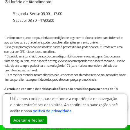
Horário de Atendimento:
Segunda-Sexta: 08.00 - 17.00
Sábado: 08.30 - 17:00:00
* Informamos que os preços, ofertas e condições de pagamento são exclusivos para internet e
app válidos para o dia de hoje, podendo sofrer alterações sem aviso prévio.
* As ações/promoções do site são destinadas à pessoas físicas, podendo ser utilizadas em uma
compra por CPF, não sendo cumulativas.
* O pedido será concluído de acordo com a disponibilidade em nosso estoque. Caso ocorra a
falta de algum item, este não será entregue e o valor correspondente não será cobrado. O valor
total de sua compra poderá ter uma variação de 10% (para mais ou menos) em virtude dos
produtos de peso variável.
* Para melhor atender nossos clientes, não vendemos por atacado e reservamo-nos o direito de
limitar, por cliente, a quantidade dos produtos com preços promocionais.
A venda e o consumo de bebidas alcoólicas são proibidos para menores de 18
anos.
Utilizamos cookies para melhorar a experiência na navegação
Bebida alcoólica pode causar dependência química e, em excesso, provoca graves males à saúde.
Beba com moderação
0
e obter estatísticas das visitas. Ao continuar a navegação você
aceita nossa
política de privacidade
.
Aceitar e fechar
© Nosso Hortifruti Gonzaga / Rua Goiás 128, Bairro Gonzaga, 11050-101 -