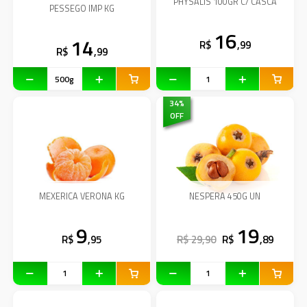
PHYSALIS 100GR C/ CASCA
PESSEGO IMP KG
16
14
R$
,99
R$
,99
34
%
OFF
MEXERICA VERONA KG
NESPERA 450G UN
9
19
R$
,95
R$ 29,90
R$
,89