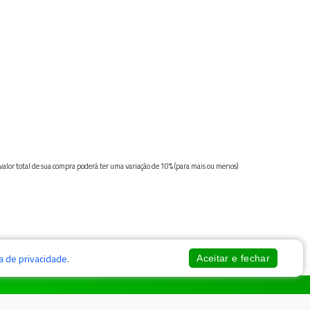
 valor total de sua compra poderá ter uma variação de 10% (para mais ou menos)
ca de privacidade
.
Aceitar e fechar