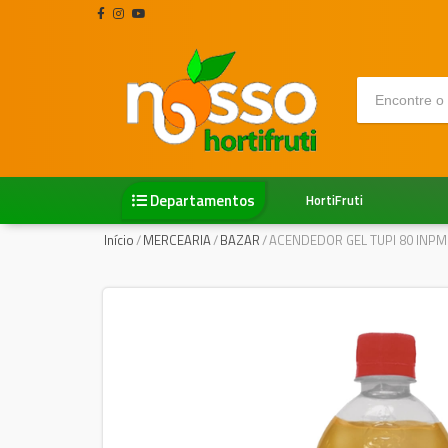
Departamentos
HortiFruti
Início
/
MERCEARIA
/
BAZAR
/
ACENDEDOR GEL TUPI 80 INPM