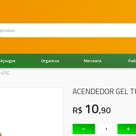
Açougue
Organicos
Mercearia
Pad
 425G
ACENDEDOR GEL TU
10
R$
,90