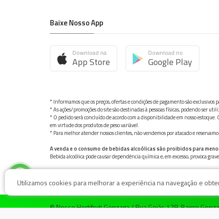
Baixe Nosso App
Download na
Download no
App Store
Google Play
* Informamos que os preços, ofertas e condições de pagamento são exclusivos pa
* As ações/promoções do site são destinadas à pessoas físicas, podendo ser ut
* O pedido será concluído de acordo com a disponibilidade em nosso estoque. C
em virtude dos produtos de peso variável.
* Para melhor atender nossos clientes, não vendemos por atacado e reservamo-n
A venda e o consumo de bebidas alcoólicas são proibidos para meno
Bebida alcoólica pode causar dependência química e, em excesso, provoca gra
Utilizamos cookies para melhorar a experiência na navegação e obter 
© Nosso Hortifruti Gonzaga / Rua Goiás 128, Bairro Gon