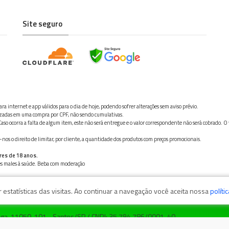
Site seguro
ra internet e app válidos para o dia de hoje, podendo sofrer alterações sem aviso prévio.
ilizadas em uma compra por CPF, não sendo cumulativas.
aso ocorra a falta de algum item, este não será entregue e o valor correspondente não será cobrado. O
os o direito de limitar, por cliente, a quantidade dos produtos com preços promocionais.
res de 18 anos.
ves males à saúde. Beba com moderação
estatísticas das visitas. Ao continuar a navegação você aceita nossa
políti
zaga, 11050-101 - Santos/SP / CNPJ: 35.794.786/0001-40