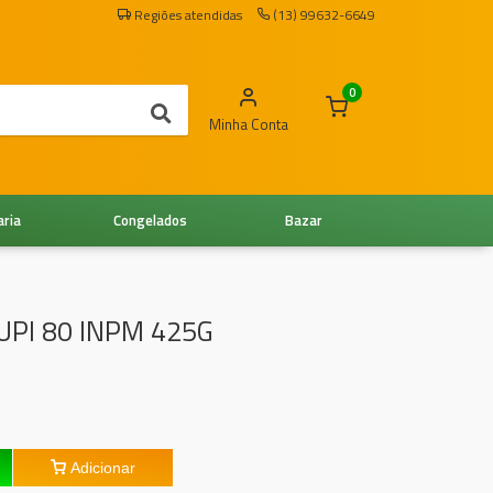
Regiões atendidas
(13) 99632-6649
0
Minha Conta
aria
Congelados
Bazar
PI 80 INPM 425G
Adicionar