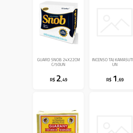
GUARD SNOB 24X22CM
INCENSO TAJ KAMASU
C/50UN
UN
2
1
R$
,49
R$
,69