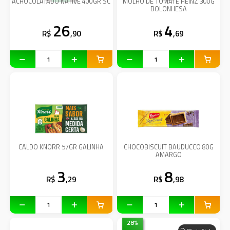
ACHOCOLATADO NATIVE 400GR SC
MOLHO DE TOMATE HEINZ 300G
BOLONHESA
26
4
R$
,90
R$
,69
CALDO KNORR 57GR GALINHA
CHOCOBISCUIT BAUDUCCO 80G
AMARGO
3
8
R$
,29
R$
,98
28
%