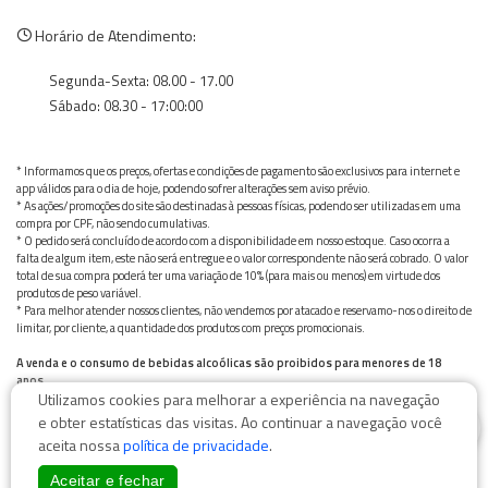
Horário de Atendimento:
Segunda-Sexta: 08.00 - 17.00
Sábado: 08.30 - 17:00:00
* Informamos que os preços, ofertas e condições de pagamento são exclusivos para internet e
app válidos para o dia de hoje, podendo sofrer alterações sem aviso prévio.
* As ações/promoções do site são destinadas à pessoas físicas, podendo ser utilizadas em uma
compra por CPF, não sendo cumulativas.
* O pedido será concluído de acordo com a disponibilidade em nosso estoque. Caso ocorra a
falta de algum item, este não será entregue e o valor correspondente não será cobrado. O valor
total de sua compra poderá ter uma variação de 10% (para mais ou menos) em virtude dos
produtos de peso variável.
* Para melhor atender nossos clientes, não vendemos por atacado e reservamo-nos o direito de
limitar, por cliente, a quantidade dos produtos com preços promocionais.
A venda e o consumo de bebidas alcoólicas são proibidos para menores de 18
anos.
Utilizamos cookies para melhorar a experiência na navegação
Bebida alcoólica pode causar dependência química e, em excesso, provoca graves males à saúde.
0
Beba com moderação
e obter estatísticas das visitas. Ao continuar a navegação você
aceita nossa
política de privacidade
.
Aceitar e fechar