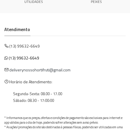
UTILIDADES
PEIXES
Atendimento
(13) 99632-6649
(13) 99632-6649
deliverynossohortifruti@gmail.com
Horário de Atendimento:
Segunda-Sexta: 08.00 - 17.00
Sábado: 08.30 - 17:00:00
* Informamos que os preços, ofertas e condições de pagamento são exclusivos para internet e
app válidos para o dia de hoje, podendo sofrer alterações sem aviso prévio.
* As ações/promoções do site são destinadas à pessoas físicas, podendo ser utilizadas em uma