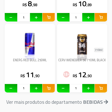
8
10
R$
,98
R$
,89
710ml
ENERG RED BULL 250ML
CERV WIENEBIER 56 710ML BLACK
11
12
R$
,90
R$
,90
Ver mais produtos do departamento
BEBIDAS