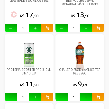
CERV BADEN 600ML CRISTAL
BEB FOOLHA 269ML
MORANG/LIMÃO SICILIANO
17
13
R$
,90
R$
,90
PROTEINA BOOSTER PRO 310ML
CHA LEAO FUZE 1,5ML ICE TEA
LIMAO Z/A
PESSEGO
11
9
R$
,90
R$
,89