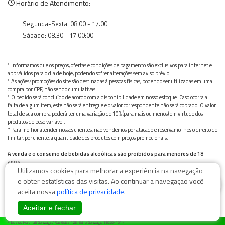
Horário de Atendimento:
Segunda-Sexta: 08.00 - 17.00
Sábado: 08.30 - 17:00:00
* Informamos que os preços, ofertas e condições de pagamento são exclusivos para internet e
app válidos para o dia de hoje, podendo sofrer alterações sem aviso prévio.
* As ações/promoções do site são destinadas à pessoas físicas, podendo ser utilizadas em uma
compra por CPF, não sendo cumulativas.
* O pedido será concluído de acordo com a disponibilidade em nosso estoque. Caso ocorra a
falta de algum item, este não será entregue e o valor correspondente não será cobrado. O valor
total de sua compra poderá ter uma variação de 10% (para mais ou menos) em virtude dos
produtos de peso variável.
* Para melhor atender nossos clientes, não vendemos por atacado e reservamo-nos o direito de
limitar, por cliente, a quantidade dos produtos com preços promocionais.
A venda e o consumo de bebidas alcoólicas são proibidos para menores de 18
anos.
Utilizamos cookies para melhorar a experiência na navegação
Bebida alcoólica pode causar dependência química e, em excesso, provoca graves males à saúde.
Beba com moderação
0
e obter estatísticas das visitas. Ao continuar a navegação você
aceita nossa
política de privacidade
.
Aceitar e fechar
© Nosso Hortifruti Gonzaga / Rua Goiás 128, Bairro Gonzaga, 11050-101 -