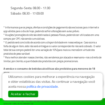
Segunda-Sexta: 08.00 - 17.00
Sábado: 08.30 - 17:00:00
* Informamos que os preços, ofertas e condições de pagamento são exclusivos para internet e
app válidos para o dia de hoje, podendo sofrer alterações sem aviso prévio.
* As ações/promoções do site são destinadas à pessoas físicas, podendo ser utilizadas em uma
compra por CPF, não sendo cumulativas.
* O pedido será concluído de acordo com a disponibilidade em nosso estoque. Caso ocorra a
falta de algum item, este não será entregue e o valor correspondente não será cobrado. O valor
total de sua compra poderá ter uma variação de 10% (para mais ou menos) em virtude dos
produtos de peso variável.
* Para melhor atender nossos clientes, não vendemos por atacado e reservamo-nos o direito de
limitar, por cliente, a quantidade dos produtos com preços promocionais.
A venda e o consumo de bebidas alcoólicas são proibidos para menores de 18
anos.
Utilizamos cookies para melhorar a experiência na navegação
Bebida alcoólica pode causar dependência química e, em excesso, provoca graves males à saúde.
Beba com moderação
0
e obter estatísticas das visitas. Ao continuar a navegação você
aceita nossa
política de privacidade
.
Aceitar e fechar
© Nosso Hortifruti Gonzaga / Rua Goiás 128, Bairro Gonzaga, 11050-101 -
Santos/SP / CNPJ: 35.794.786/0001-40