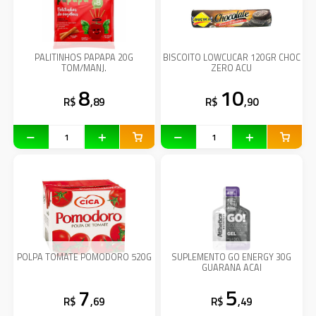
PALITINHOS PAPAPA 20G
BISCOITO LOWCUCAR 120GR CHOC
TOM/MANJ.
ZERO ACU
8
10
R$
,89
R$
,90
POLPA TOMATE POMODORO 520G
SUPLEMENTO GO ENERGY 30G
GUARANA ACAI
7
5
R$
,69
R$
,49