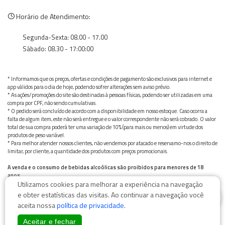
Horário de Atendimento:
Segunda-Sexta: 08.00 - 17.00
Sábado: 08.30 - 17:00:00
* Informamos que os preços, ofertas e condições de pagamento são exclusivos para internet e
app válidos para o dia de hoje, podendo sofrer alterações sem aviso prévio.
* As ações/promoções do site são destinadas à pessoas físicas, podendo ser utilizadas em uma
compra por CPF, não sendo cumulativas.
* O pedido será concluído de acordo com a disponibilidade em nosso estoque. Caso ocorra a
falta de algum item, este não será entregue e o valor correspondente não será cobrado. O valor
total de sua compra poderá ter uma variação de 10% (para mais ou menos) em virtude dos
produtos de peso variável.
* Para melhor atender nossos clientes, não vendemos por atacado e reservamo-nos o direito de
limitar, por cliente, a quantidade dos produtos com preços promocionais.
A venda e o consumo de bebidas alcoólicas são proibidos para menores de 18
anos.
Utilizamos cookies para melhorar a experiência na navegação
Bebida alcoólica pode causar dependência química e, em excesso, provoca graves males à saúde.
0
Beba com moderação
e obter estatísticas das visitas. Ao continuar a navegação você
aceita nossa
política de privacidade
.
Aceitar e fechar