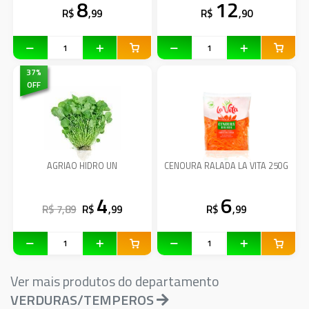
8
12
R$
,99
R$
,90
37
%
OFF
AGRIAO HIDRO UN
CENOURA RALADA LA VITA 250G
4
6
R$ 7,89
R$
,99
R$
,99
Ver mais produtos do departamento
VERDURAS/TEMPEROS