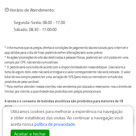
Horário de Atendimento:
Segunda-Sexta: 08.00 - 17.00
Sábado: 08.30 - 17:00:00
* Informamos que os preços, ofertas e condições de pagamento são exclusivos para internet e
app válidos para o dia de hoje, podendo sofrer alterações sem aviso prévio.
* As ações/promoções do site são destinadas à pessoas físicas, podendo ser utilizadas em uma
compra por CPF, não sendo cumulativas.
* O pedido será concluído de acordo com a disponibilidade em nosso estoque. Caso ocorra a
falta de algum item, este não será entregue e o valor correspondente não será cobrado. O valor
total de sua compra poderá ter uma variação de 10% (para mais ou menos) em virtude dos
produtos de peso variável.
* Para melhor atender nossos clientes, não vendemos por atacado e reservamo-nos o direito de
limitar, por cliente, a quantidade dos produtos com preços promocionais.
A venda e o consumo de bebidas alcoólicas são proibidos para menores de 18
anos.
Utilizamos cookies para melhorar a experiência na navegação
Bebida alcoólica pode causar dependência química e, em excesso, provoca graves males à saúde.
0
Beba com moderação
e obter estatísticas das visitas. Ao continuar a navegação você
aceita nossa
política de privacidade
.
Aceitar e fechar