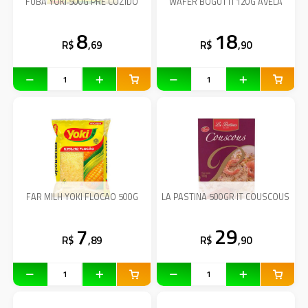
FUBA YOKI 500G PRE COZIDO
WAFER BOGUTTI 120G AVELA
8
18
R$
,69
R$
,90
FAR MILH YOKI FLOCAO 500G
LA PASTINA 500GR IT COUSCOUS
7
29
R$
,89
R$
,90