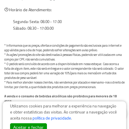
Horário de Atendimento:
Segunda-Sexta: 08.00 - 17.00
Sábado: 08.30 - 17:00:00
* Informamos que os preços, ofertas e condições de pagamento são exclusivos para internet e
app válidos para o dia de hoje, podendo sofrer alterações sem aviso prévio.
* As ações/promoções do site são destinadas à pessoas físicas, podendo ser utilizadas em uma
compra por CPF, não sendo cumulativas.
* O pedido será concluído de acordo com a disponibilidade em nosso estoque. Caso ocorra a
falta de algum item, este não será entregue e o valor correspondente não será cobrado. O valor
total de sua compra poderá ter uma variação de 10% (para mais ou menos) em virtude dos
produtos de peso variável.
* Para melhor atender nossos clientes, não vendemos por atacado e reservamo-nos o direito de
limitar, por cliente, a quantidade dos produtos com preços promocionais.
A venda e o consumo de bebidas alcoólicas são proibidos para menores de 18
anos.
Utilizamos cookies para melhorar a experiência na navegação
Bebida alcoólica pode causar dependência química e, em excesso, provoca graves males à saúde.
0
Beba com moderação
e obter estatísticas das visitas. Ao continuar a navegação você
aceita nossa
política de privacidade
.
Aceitar e fechar