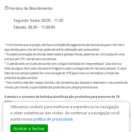
Horário de Atendimento:
Segunda-Sexta: 08.00 - 17.00
Sábado: 08.30 - 17:00:00
* Informamos que os preços, ofertas e condições de pagamento são exclusivos para internet e
app válidos para o dia de hoje, podendo sofrer alterações sem aviso prévio.
* As ações/promoções do site são destinadas à pessoas físicas, podendo ser utilizadas em uma
compra por CPF, não sendo cumulativas.
* O pedido será concluído de acordo com a disponibilidade em nosso estoque. Caso ocorra a
falta de algum item, este não será entregue e o valor correspondente não será cobrado. O valor
total de sua compra poderá ter uma variação de 10% (para mais ou menos) em virtude dos
produtos de peso variável.
* Para melhor atender nossos clientes, não vendemos por atacado e reservamo-nos o direito de
limitar, por cliente, a quantidade dos produtos com preços promocionais.
A venda e o consumo de bebidas alcoólicas são proibidos para menores de 18
anos.
Utilizamos cookies para melhorar a experiência na navegação
Bebida alcoólica pode causar dependência química e, em excesso, provoca graves males à saúde.
0
Beba com moderação
e obter estatísticas das visitas. Ao continuar a navegação você
aceita nossa
política de privacidade
.
Aceitar e fechar