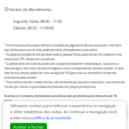
Horário de Atendimento:
Segunda-Sexta: 08.00 - 17.00
Sábado: 08.30 - 17:00:00
* Informamos que os preços, ofertas e condições de pagamento são exclusivos para internet e
app válidos para o dia de hoje, podendo sofrer alterações sem aviso prévio.
* As ações/promoções do site são destinadas à pessoas físicas, podendo ser utilizadas em uma
compra por CPF, não sendo cumulativas.
* O pedido será concluído de acordo com a disponibilidade em nosso estoque. Caso ocorra a
falta de algum item, este não será entregue e o valor correspondente não será cobrado. O valor
total de sua compra poderá ter uma variação de 10% (para mais ou menos) em virtude dos
produtos de peso variável.
* Para melhor atender nossos clientes, não vendemos por atacado e reservamo-nos o direito de
limitar, por cliente, a quantidade dos produtos com preços promocionais.
A venda e o consumo de bebidas alcoólicas são proibidos para menores de 18
anos.
Utilizamos cookies para melhorar a experiência na navegação
Bebida alcoólica pode causar dependência química e, em excesso, provoca graves males à saúde.
0
Beba com moderação
e obter estatísticas das visitas. Ao continuar a navegação você
aceita nossa
política de privacidade
.
Aceitar e fechar