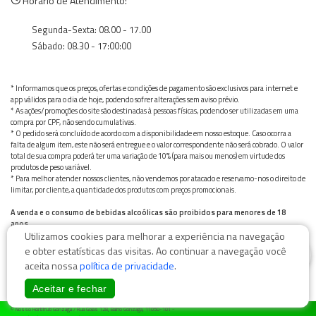
Horário de Atendimento:
Segunda-Sexta: 08.00 - 17.00
Sábado: 08.30 - 17:00:00
* Informamos que os preços, ofertas e condições de pagamento são exclusivos para internet e
app válidos para o dia de hoje, podendo sofrer alterações sem aviso prévio.
* As ações/promoções do site são destinadas à pessoas físicas, podendo ser utilizadas em uma
compra por CPF, não sendo cumulativas.
* O pedido será concluído de acordo com a disponibilidade em nosso estoque. Caso ocorra a
falta de algum item, este não será entregue e o valor correspondente não será cobrado. O valor
total de sua compra poderá ter uma variação de 10% (para mais ou menos) em virtude dos
produtos de peso variável.
* Para melhor atender nossos clientes, não vendemos por atacado e reservamo-nos o direito de
limitar, por cliente, a quantidade dos produtos com preços promocionais.
A venda e o consumo de bebidas alcoólicas são proibidos para menores de 18
anos.
Utilizamos cookies para melhorar a experiência na navegação
Bebida alcoólica pode causar dependência química e, em excesso, provoca graves males à saúde.
Beba com moderação
0
e obter estatísticas das visitas. Ao continuar a navegação você
aceita nossa
política de privacidade
.
Aceitar e fechar
© Nosso Hortifruti Gonzaga / Rua Goiás 128, Bairro Gonzaga, 11050-101 -