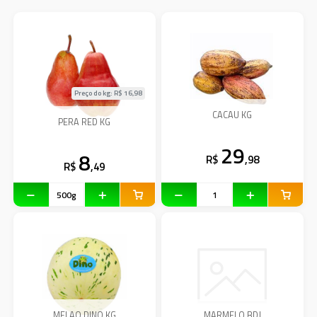
Preço do kg: R$
16,98
CACAU KG
PERA RED KG
29
8
R$
,98
R$
,49
MELAO DINO KG
MARMELO BDJ