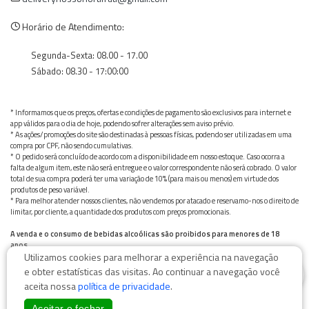
Horário de Atendimento:
Segunda-Sexta: 08.00 - 17.00
Sábado: 08.30 - 17:00:00
* Informamos que os preços, ofertas e condições de pagamento são exclusivos para internet e
app válidos para o dia de hoje, podendo sofrer alterações sem aviso prévio.
* As ações/promoções do site são destinadas à pessoas físicas, podendo ser utilizadas em uma
compra por CPF, não sendo cumulativas.
* O pedido será concluído de acordo com a disponibilidade em nosso estoque. Caso ocorra a
falta de algum item, este não será entregue e o valor correspondente não será cobrado. O valor
total de sua compra poderá ter uma variação de 10% (para mais ou menos) em virtude dos
produtos de peso variável.
* Para melhor atender nossos clientes, não vendemos por atacado e reservamo-nos o direito de
limitar, por cliente, a quantidade dos produtos com preços promocionais.
A venda e o consumo de bebidas alcoólicas são proibidos para menores de 18
anos.
Utilizamos cookies para melhorar a experiência na navegação
Bebida alcoólica pode causar dependência química e, em excesso, provoca graves males à saúde.
0
Beba com moderação
e obter estatísticas das visitas. Ao continuar a navegação você
aceita nossa
política de privacidade
.
Aceitar e fechar