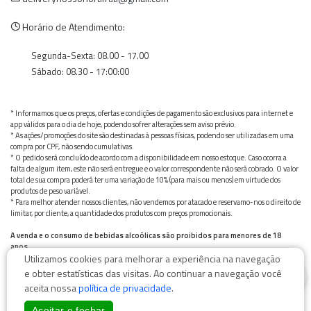
Horário de Atendimento:
Segunda-Sexta: 08.00 - 17.00
Sábado: 08.30 - 17:00:00
* Informamos que os preços, ofertas e condições de pagamento são exclusivos para internet e
app válidos para o dia de hoje, podendo sofrer alterações sem aviso prévio.
* As ações/promoções do site são destinadas à pessoas físicas, podendo ser utilizadas em uma
compra por CPF, não sendo cumulativas.
* O pedido será concluído de acordo com a disponibilidade em nosso estoque. Caso ocorra a
falta de algum item, este não será entregue e o valor correspondente não será cobrado. O valor
total de sua compra poderá ter uma variação de 10% (para mais ou menos) em virtude dos
produtos de peso variável.
* Para melhor atender nossos clientes, não vendemos por atacado e reservamo-nos o direito de
limitar, por cliente, a quantidade dos produtos com preços promocionais.
A venda e o consumo de bebidas alcoólicas são proibidos para menores de 18
anos.
Utilizamos cookies para melhorar a experiência na navegação
Bebida alcoólica pode causar dependência química e, em excesso, provoca graves males à saúde.
0
Beba com moderação
e obter estatísticas das visitas. Ao continuar a navegação você
aceita nossa
política de privacidade
.
Aceitar e fechar