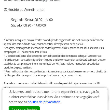
Horário de Atendimento:
Segunda-Sexta: 08.00 - 17.00
Sábado: 08.30 - 17:00:00
* Informamos que os preços, ofertas e condições de pagamento são exclusivos para internet e
app válidos para o dia de hoje, podendo sofrer alterações sem aviso prévio.
* As ações/promoções do site são destinadas à pessoas físicas, podendo ser utilizadas em uma
compra por CPF, não sendo cumulativas.
* O pedido será concluído de acordo com a disponibilidade em nosso estoque. Caso ocorra a
falta de algum item, este não será entregue e o valor correspondente não será cobrado. O valor
total de sua compra poderá ter uma variação de 10% (para mais ou menos) em virtude dos
produtos de peso variável.
* Para melhor atender nossos clientes, não vendemos por atacado e reservamo-nos o direito de
limitar, por cliente, a quantidade dos produtos com preços promocionais.
A venda e o consumo de bebidas alcoólicas são proibidos para menores de 18
anos.
Utilizamos cookies para melhorar a experiência na navegação
Bebida alcoólica pode causar dependência química e, em excesso, provoca graves males à saúde.
0
Beba com moderação
e obter estatísticas das visitas. Ao continuar a navegação você
aceita nossa
política de privacidade
.
Aceitar e fechar