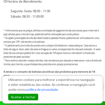
Horário de Atendimento:
Segunda-Sexta: 08.00 - 17.00
Sábado: 08.30 - 17:00:00
* Informamos que os preços, ofertas e condições de pagamento são exclusivos para internet e
app válidos para o dia de hoje, podendo sofrer alterações sem aviso prévio.
* As ações/promoções do site são destinadas à pessoas físicas, podendo ser utilizadas em uma
compra por CPF, não sendo cumulativas.
* O pedido será concluído de acordo com a disponibilidade em nosso estoque. Caso ocorra a
falta de algum item, este não será entregue e o valor correspondente não será cobrado. O valor
total de sua compra poderá ter uma variação de 10% (para mais ou menos) em virtude dos
produtos de peso variável.
* Para melhor atender nossos clientes, não vendemos por atacado e reservamo-nos o direito de
limitar, por cliente, a quantidade dos produtos com preços promocionais.
A venda e o consumo de bebidas alcoólicas são proibidos para menores de 18
anos.
Utilizamos cookies para melhorar a experiência na navegação
Bebida alcoólica pode causar dependência química e, em excesso, provoca graves males à saúde.
Beba com moderação
0
e obter estatísticas das visitas. Ao continuar a navegação você
aceita nossa
política de privacidade
.
Aceitar e fechar
© Nosso Hortifruti Gonzaga / Rua Goiás 128, Bairro Gonzaga, 11050-101 -