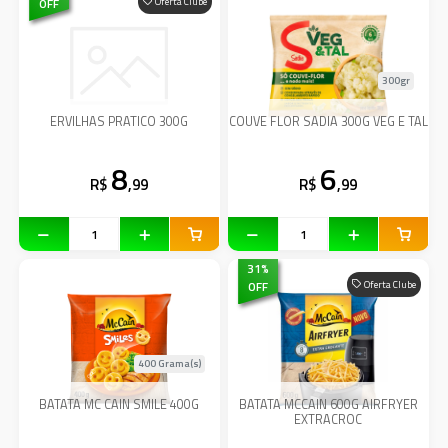
OFF
Oferta Clube
300gr
ERVILHAS PRATICO 300G
COUVE FLOR SADIA 300G VEG E TAL
8
6
R$
,99
R$
,99
31
%
OFF
Oferta Clube
400 Grama(s)
BATATA MC CAIN SMILE 400G
BATATA MCCAIN 600G AIRFRYER
EXTRACROC