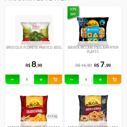
53
%
OFF
BROCOLIS FLORETE PRATICO 300G
BATATA MCCAIN 350G AIRFRYER
PLAYST.
8
7
R$
,99
R$ 16,90
R$
,99
0.72 kg