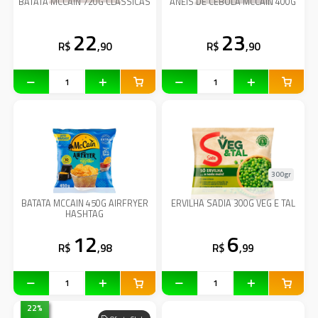
BATATA MCCAIN 720G CLASSICAS
ANEIS DE CEBOLA MCCAIN 400G
22
23
R$
,90
R$
,90
300gr
BATATA MCCAIN 450G AIRFRYER
ERVILHA SADIA 300G VEG E TAL
HASHTAG
12
6
R$
,98
R$
,99
22
%