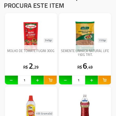
PROCURA ESTE ITEM
340gr
150gr
MOLHO DE TOMATE FUGINI 300G
SEMENTE LINHACA NATURAL LIFE
150G TRIT.
2
6
R$
,29
R$
,49
105 Grama(s)