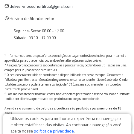
deliverynossohortifruti@gmail.com
Horário de Atendimento:
Segunda-Sexta: 08.00 - 17.00
Sábado: 08.30 - 17:00:00
* Informamos que os preços, ofertas e condições de pagamento são exclusivos para internet e
app válidos para o dia de hoje, podendo sofrer alterações sem aviso prévio.
* As ações/promoções do site são destinadas à pessoas físicas, podendo ser utilizadas em uma
compra por CPF, não sendo cumulativas.
* O pedido será concluído de acordo com a disponibilidade em nosso estoque. Caso ocorra a
falta de algum item, este não será entregue e o valor correspondente não será cobrado. O valor
total de sua compra poderá ter uma variação de 10% (para mais ou menos) em virtude dos
produtos de peso variável.
* Para melhor atender nossos clientes, não vendemos por atacado e reservamo-nos o direito de
limitar, por cliente, a quantidade dos produtos com preços promocionais.
A venda e o consumo de bebidas alcoólicas são proibidos para menores de 18
anos.
Utilizamos cookies para melhorar a experiência na navegação
Bebida alcoólica pode causar dependência química e, em excesso, provoca graves males à saúde.
0
Beba com moderação
e obter estatísticas das visitas. Ao continuar a navegação você
aceita nossa
política de privacidade
.