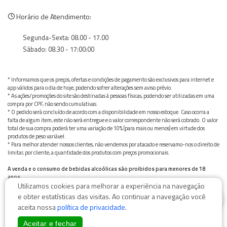
Horário de Atendimento:
Segunda-Sexta: 08.00 - 17.00
Sábado: 08.30 - 17:00:00
* Informamos que os preços, ofertas e condições de pagamento são exclusivos para internet e
app válidos para o dia de hoje, podendo sofrer alterações sem aviso prévio.
* As ações/promoções do site são destinadas à pessoas físicas, podendo ser utilizadas em uma
compra por CPF, não sendo cumulativas.
* O pedido será concluído de acordo com a disponibilidade em nosso estoque. Caso ocorra a
falta de algum item, este não será entregue e o valor correspondente não será cobrado. O valor
total de sua compra poderá ter uma variação de 10% (para mais ou menos) em virtude dos
produtos de peso variável.
* Para melhor atender nossos clientes, não vendemos por atacado e reservamo-nos o direito de
limitar, por cliente, a quantidade dos produtos com preços promocionais.
A venda e o consumo de bebidas alcoólicas são proibidos para menores de 18
anos.
Utilizamos cookies para melhorar a experiência na navegação
Bebida alcoólica pode causar dependência química e, em excesso, provoca graves males à saúde.
0
Beba com moderação
e obter estatísticas das visitas. Ao continuar a navegação você
aceita nossa
política de privacidade
.
Aceitar e fechar