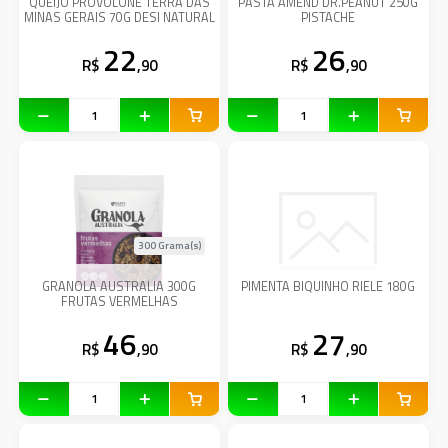
QUEIJO PROVOLONE TERRA DAS
PASTA AMEND DR.PEANUT 250G
MINAS GERAIS 70G DESI NATURAL
PISTACHE
22
26
R$
,90
R$
,90
300 Grama(s)
GRANOLA AUSTRALIA 300G
PIMENTA BIQUINHO RIELE 180G
FRUTAS VERMELHAS
46
27
R$
,90
R$
,90