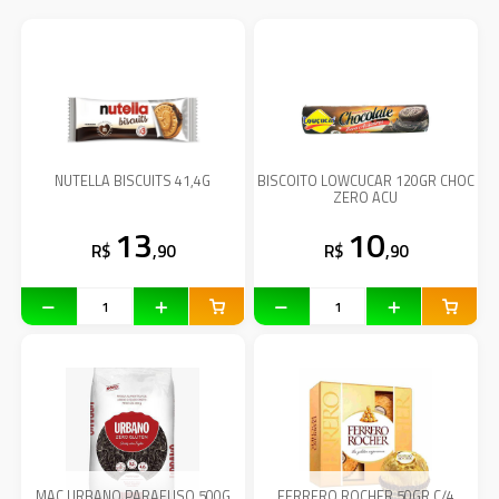
NUTELLA BISCUITS 41,4G
BISCOITO LOWCUCAR 120GR CHOC
ZERO ACU
13
10
R$
,90
R$
,90
MAC URBANO PARAFUSO 500G
FERRERO ROCHER 50GR C/4