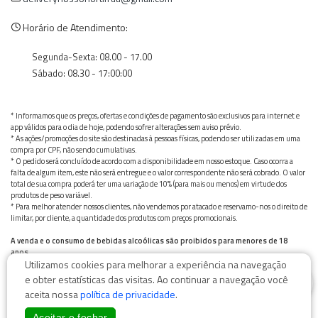
Horário de Atendimento:
Segunda-Sexta: 08.00 - 17.00
Sábado: 08.30 - 17:00:00
* Informamos que os preços, ofertas e condições de pagamento são exclusivos para internet e
app válidos para o dia de hoje, podendo sofrer alterações sem aviso prévio.
* As ações/promoções do site são destinadas à pessoas físicas, podendo ser utilizadas em uma
compra por CPF, não sendo cumulativas.
* O pedido será concluído de acordo com a disponibilidade em nosso estoque. Caso ocorra a
falta de algum item, este não será entregue e o valor correspondente não será cobrado. O valor
total de sua compra poderá ter uma variação de 10% (para mais ou menos) em virtude dos
produtos de peso variável.
* Para melhor atender nossos clientes, não vendemos por atacado e reservamo-nos o direito de
limitar, por cliente, a quantidade dos produtos com preços promocionais.
A venda e o consumo de bebidas alcoólicas são proibidos para menores de 18
anos.
Utilizamos cookies para melhorar a experiência na navegação
Bebida alcoólica pode causar dependência química e, em excesso, provoca graves males à saúde.
0
Beba com moderação
e obter estatísticas das visitas. Ao continuar a navegação você
aceita nossa
política de privacidade
.
Aceitar e fechar