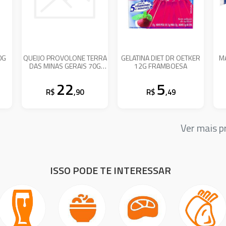
0G
QUEIJO PROVOLONE TERRA
GELATINA DIET DR OETKER
M
DAS MINAS GERAIS 70G
12G FRAMBOESA
DESI NATURAL
22
5
R$
,90
R$
,49
Ver mais 
ISSO PODE TE INTERESSAR