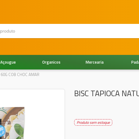
Açougue
Organicos
Mercearia
Pad
A 60G COB CHOC AMAR
BISC TAPIOCA NA
Produto sem estoque