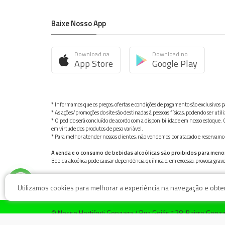
Baixe Nosso App
Download na
Download no
App Store
Google Play
* Informamos que os preços, ofertas e condições de pagamento são exclusivos pa
* As ações/promoções do site são destinadas à pessoas físicas, podendo ser ut
* O pedido será concluído de acordo com a disponibilidade em nosso estoque. C
em virtude dos produtos de peso variável.
* Para melhor atender nossos clientes, não vendemos por atacado e reservamo-n
A venda e o consumo de bebidas alcoólicas são proibidos para meno
Bebida alcoólica pode causar dependência química e, em excesso, provoca gra
Utilizamos cookies para melhorar a experiência na navegação e obter 
© Nosso Hortifruti Gonzaga / Rua Goiás 128, Bairro Gon