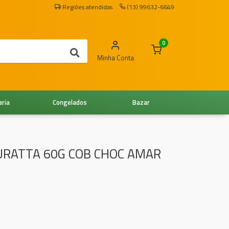
Regiões atendidas
(13) 99632-6649
0
Minha Conta
aria
Congelados
Bazar
TURATTA 60G COB CHOC AMAR