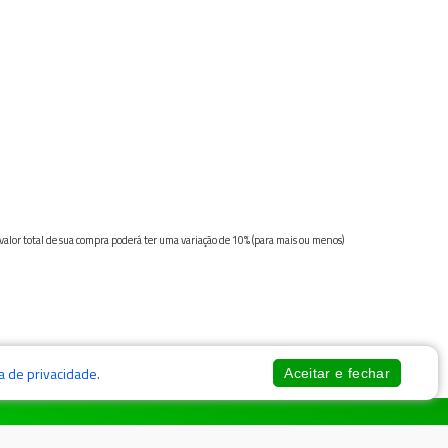
 valor total de sua compra poderá ter uma variação de 10% (para mais ou menos)
ca de privacidade
.
Aceitar e fechar