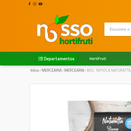
Departamentos
HortiFruti
Início
/
MERCEARIA
/
MERCEARIA
/
BISC TAPIOCA NATURATT