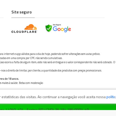
Site seguro
ra internet e app válidos para o dia de hoje, podendo sofrer alterações sem aviso prévio.
ilizadas em uma compra por CPF, não sendo cumulativas.
aso ocorra a falta de algum item, este não será entregue e o valor correspondente não será cobrado. O
os o direito de limitar, por cliente, a quantidade dos produtos com preços promocionais.
res de 18 anos.
ves males à saúde. Beba com moderação
estatísticas das visitas. Ao continuar a navegação você aceita nossa
políti
zaga, 11050-101 - Santos/SP / CNPJ: 35.794.786/0001-40