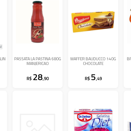
s)
LIN
PASSATA LA PASTINA 680G
WAFFER BAUDUCCO 140G
B
MANJERICAO
CHOCOLATE
28
5
R$
,90
R$
,49