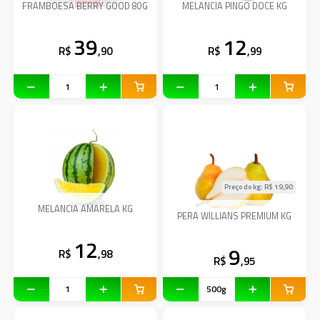
FRAMBOESA BERRY GOOD 80G
MELANCIA PINGO DOCE KG
39
12
R$
,90
R$
,99
Preço do kg: R$
19,90
MELANCIA AMARELA KG
PERA WILLIANS PREMIUM KG
12
9
R$
,98
R$
,95