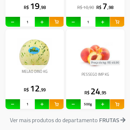
19
7
R$
,98
R$ 10,90
R$
,98
Preço do kg: R$
49,90
MELAO DINO KG
PESSEGO IMP KG
12
24
R$
,99
R$
,95
Ver mais produtos do departamento
FRUTAS