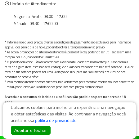
Horário de Atendimento:
Segunda-Sexta: 08.00 - 17.00
Sábado: 08.30 - 17:00:00
* Informamos que os preços, ofertas e condições de pagamento são exclusivos para internet e
app válidos para o dia de hoje, podendo sofrer alterações sem aviso prévio.
* As ações/promoções do site são destinadas à pessoas físicas, podendo ser utilizadas em uma
compra por CPF, não sendo cumulativas.
* O pedido será concluído de acordo com a disponibilidade em nosso estoque. Caso ocorra a
falta de algum item, este não será entregue e o valor correspondente não será cobrado. O valor
total de sua compra poderá ter uma variação de 10% (para mais ou menos) em virtude dos
produtos de peso variável.
* Para melhor atender nossos clientes, não vendemos por atacado e reservamo-nos o direito de
limitar, por cliente, a quantidade dos produtos com preços promocionais.
A venda e o consumo de bebidas alcoólicas são proibidos para menores de 18
anos.
Utilizamos cookies para melhorar a experiência na navegação
Bebida alcoólica pode causar dependência química e, em excesso, provoca graves males à saúde.
Beba com moderação
0
e obter estatísticas das visitas. Ao continuar a navegação você
aceita nossa
política de privacidade
.
Aceitar e fechar