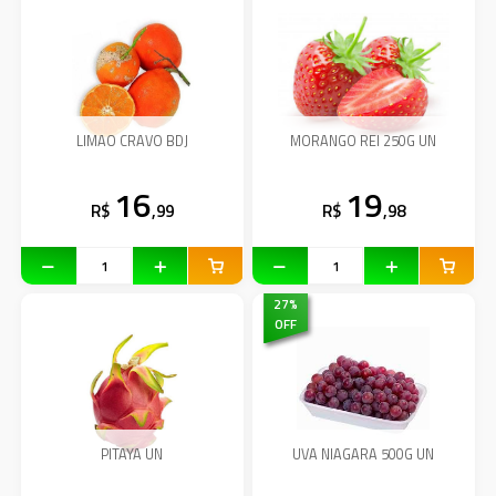
LIMAO CRAVO BDJ
MORANGO REI 250G UN
16
19
R$
,99
R$
,98
27
%
OFF
PITAYA UN
UVA NIAGARA 500G UN