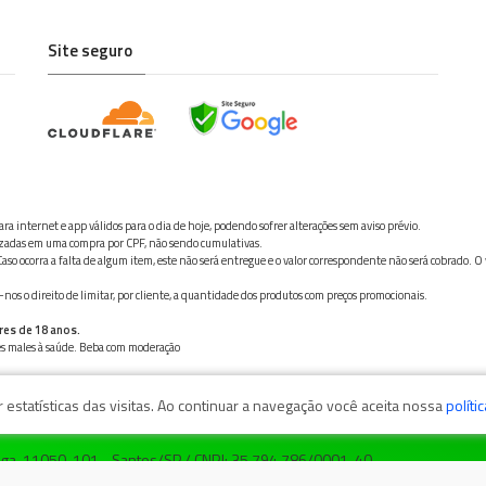
Site seguro
ra internet e app válidos para o dia de hoje, podendo sofrer alterações sem aviso prévio.
ilizadas em uma compra por CPF, não sendo cumulativas.
aso ocorra a falta de algum item, este não será entregue e o valor correspondente não será cobrado. O
os o direito de limitar, por cliente, a quantidade dos produtos com preços promocionais.
res de 18 anos.
ves males à saúde. Beba com moderação
estatísticas das visitas. Ao continuar a navegação você aceita nossa
políti
zaga, 11050-101 - Santos/SP / CNPJ: 35.794.786/0001-40