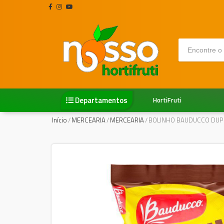
Departamentos
HortiFruti
Início
/
MERCEARIA
/
MERCEARIA
/
BOLINHO BAUDUCCO DUP