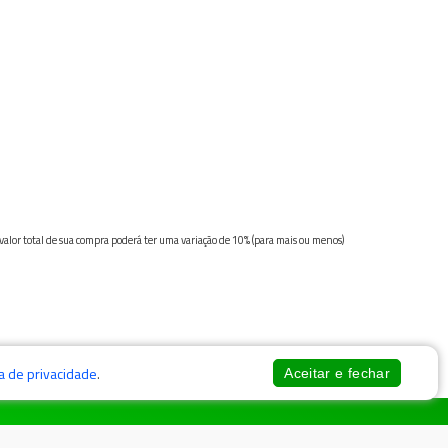
 valor total de sua compra poderá ter uma variação de 10% (para mais ou menos)
ca de privacidade
.
Aceitar e fechar