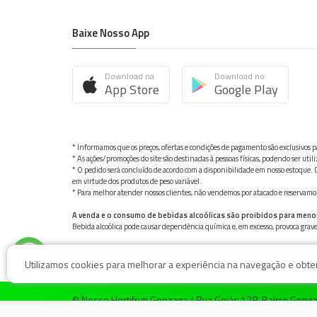
Baixe Nosso App
Download na
Download no
App Store
Google Play
* Informamos que os preços, ofertas e condições de pagamento são exclusivos pa
* As ações/promoções do site são destinadas à pessoas físicas, podendo ser ut
* O pedido será concluído de acordo com a disponibilidade em nosso estoque. C
em virtude dos produtos de peso variável.
* Para melhor atender nossos clientes, não vendemos por atacado e reservamo-n
A venda e o consumo de bebidas alcoólicas são proibidos para meno
Bebida alcoólica pode causar dependência química e, em excesso, provoca gra
Utilizamos cookies para melhorar a experiência na navegação e obter 
© Nosso Hortifruti Gonzaga / Rua Goiás 128, Bairro Gon