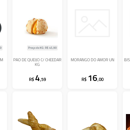
90
Preço do KG: R$
45,90
OM
PAO DE QUEIJO C/ CHEEDAR
MORANGO DO AMOR UN
BI
KG
4
16
R$
,59
R$
,00