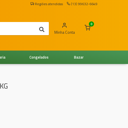
Regiões atendidas
(13) 99632-6649
0
Minha Conta
aria
Congelados
Bazar
 KG