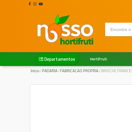
Departamentos
HortiFruti
Início
/
PADARIA
/
FABRICACAO PROPRIA
/
BRIOCHE FRANCE