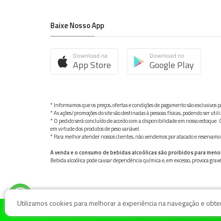
Baixe Nosso App
Download na
Download no
App Store
Google Play
* Informamos que os preços, ofertas e condições de pagamento são exclusivos pa
* As ações/promoções do site são destinadas à pessoas físicas, podendo ser ut
* O pedido será concluído de acordo com a disponibilidade em nosso estoque. C
em virtude dos produtos de peso variável.
* Para melhor atender nossos clientes, não vendemos por atacado e reservamo-n
A venda e o consumo de bebidas alcoólicas são proibidos para meno
Bebida alcoólica pode causar dependência química e, em excesso, provoca gra
Utilizamos cookies para melhorar a experiência na navegação e obter 
© Nosso Hortifruti Gonzaga / Rua Goiás 128, Bairro Gon