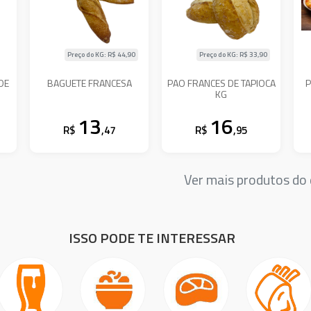
Preço do KG: R$
44,90
Preço do KG: R$
33,90
DE
BAGUETE FRANCESA
PAO FRANCES DE TAPIOCA
P
KG
13
16
R$
,47
R$
,95
Ver mais produtos d
ISSO PODE TE INTERESSAR