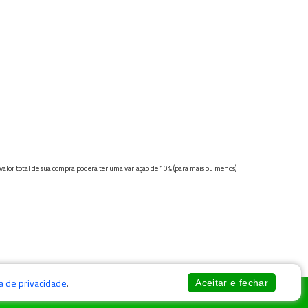
 valor total de sua compra poderá ter uma variação de 10% (para mais ou menos)
ca de privacidade
.
Aceitar e fechar