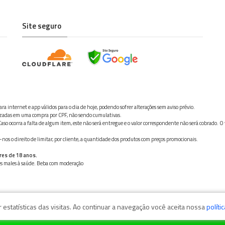
Site seguro
ra internet e app válidos para o dia de hoje, podendo sofrer alterações sem aviso prévio.
ilizadas em uma compra por CPF, não sendo cumulativas.
aso ocorra a falta de algum item, este não será entregue e o valor correspondente não será cobrado. O
os o direito de limitar, por cliente, a quantidade dos produtos com preços promocionais.
res de 18 anos.
ves males à saúde. Beba com moderação
estatísticas das visitas. Ao continuar a navegação você aceita nossa
políti
zaga, 11050-101 - Santos/SP / CNPJ: 35.794.786/0001-40