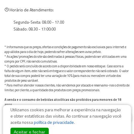
Horário de Atendimento:
Segunda-Sexta: 08.00 - 17.00
Sábado: 08.30 - 17:00:00
* Informamos que os preços, ofertas e condições de pagamento são exclusivos para internet e
app válidos para o dia de hoje, podendo sofrer alterações sem aviso prévio.
* As ações/promoções do site são destinadas à pessoas físicas, podendo ser utilizadas em uma
compra por CPF, não sendo cumulativas.
* O pedido será concluído de acordo com a disponibilidade em nosso estoque. Caso ocorra a
falta de algum item, este não será entregue e o valor correspondente não será cobrado. O valor
total de sua compra poderá ter uma variação de 10% (para mais ou menos) em virtude dos
produtos de peso variável.
* Para melhor atender nossos clientes, não vendemos por atacado e reservamo-nos o direito de
limitar, por cliente, a quantidade dos produtos com preços promocionais.
A venda e o consumo de bebidas alcoólicas são proibidos para menores de 18
anos.
Utilizamos cookies para melhorar a experiência na navegação
Bebida alcoólica pode causar dependência química e, em excesso, provoca graves males à saúde.
0
Beba com moderação
e obter estatísticas das visitas. Ao continuar a navegação você
aceita nossa
política de privacidade
.
Aceitar e fechar