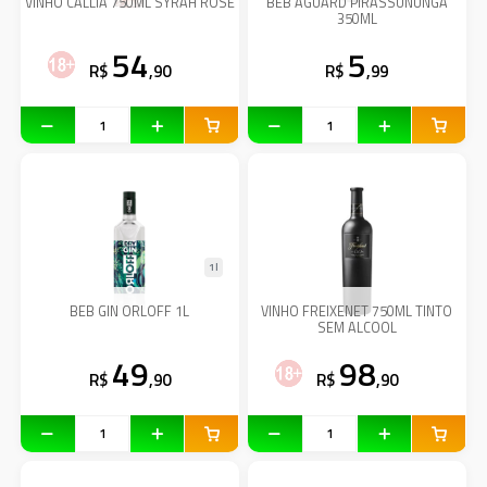
VINHO CALLIA 750ML SYRAH ROSE
BEB AGUARD PIRASSUNUNGA
350ML
54
5
R$
,90
R$
,99
1l
BEB GIN ORLOFF 1L
VINHO FREIXENET 750ML TINTO
SEM ALCOOL
49
98
R$
,90
R$
,90