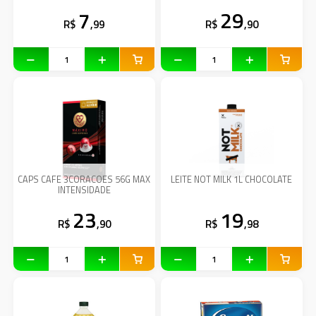
7
29
R$
,99
R$
,90
CAPS CAFE 3CORACOES 56G MAX
LEITE NOT MILK 1L CHOCOLATE
INTENSIDADE
23
19
R$
,90
R$
,98