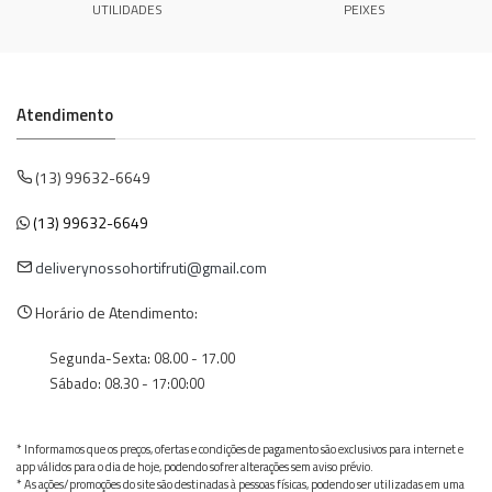
UTILIDADES
PEIXES
Atendimento
(13) 99632-6649
(13) 99632-6649
deliverynossohortifruti@gmail.com
Horário de Atendimento:
Segunda-Sexta: 08.00 - 17.00
Sábado: 08.30 - 17:00:00
* Informamos que os preços, ofertas e condições de pagamento são exclusivos para internet e
app válidos para o dia de hoje, podendo sofrer alterações sem aviso prévio.
* As ações/promoções do site são destinadas à pessoas físicas, podendo ser utilizadas em uma