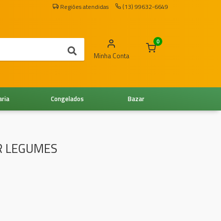
Regiões atendidas
(13) 99632-6649
0
Minha Conta
aria
Congelados
Bazar
R LEGUMES