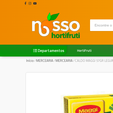
Departamentos
HortiFruti
Início
/
MERCEARIA
/
MERCEARIA
/
CALDO MAGGI 57GR LEGU