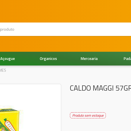
Açougue
Organicos
Mercearia
Pad
MES
CALDO MAGGI 57G
Produto sem estoque