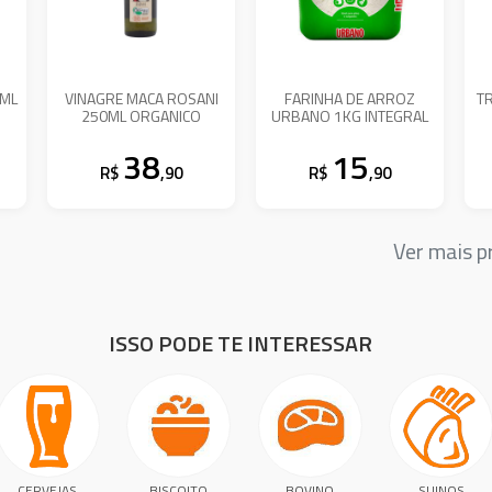
0ML
VINAGRE MACA ROSANI
FARINHA DE ARROZ
T
250ML ORGANICO
URBANO 1KG INTEGRAL
38
15
R$
,90
R$
,90
Ver mais 
ISSO PODE TE INTERESSAR
CERVEJAS
BISCOITO
BOVINO
SUINOS