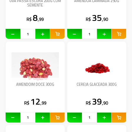
UVA PASSA ESCURA 200G COM
AMENDOA LAMINADA 250G
SEMENTE
8
35
R$
,99
R$
,90
AMENDOIM DOCE 300G
CEREJA GLACEADA 300G
12
39
R$
,99
R$
,90