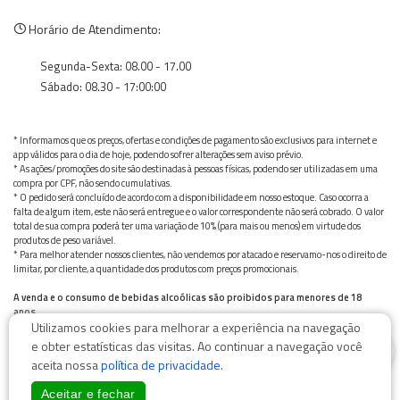
Horário de Atendimento:
Segunda-Sexta: 08.00 - 17.00
Sábado: 08.30 - 17:00:00
* Informamos que os preços, ofertas e condições de pagamento são exclusivos para internet e
app válidos para o dia de hoje, podendo sofrer alterações sem aviso prévio.
* As ações/promoções do site são destinadas à pessoas físicas, podendo ser utilizadas em uma
compra por CPF, não sendo cumulativas.
* O pedido será concluído de acordo com a disponibilidade em nosso estoque. Caso ocorra a
falta de algum item, este não será entregue e o valor correspondente não será cobrado. O valor
total de sua compra poderá ter uma variação de 10% (para mais ou menos) em virtude dos
produtos de peso variável.
* Para melhor atender nossos clientes, não vendemos por atacado e reservamo-nos o direito de
limitar, por cliente, a quantidade dos produtos com preços promocionais.
A venda e o consumo de bebidas alcoólicas são proibidos para menores de 18
anos.
Utilizamos cookies para melhorar a experiência na navegação
Bebida alcoólica pode causar dependência química e, em excesso, provoca graves males à saúde.
0
Beba com moderação
e obter estatísticas das visitas. Ao continuar a navegação você
aceita nossa
política de privacidade
.
Aceitar e fechar