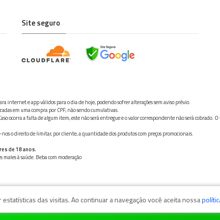
Site seguro
ra internet e app válidos para o dia de hoje, podendo sofrer alterações sem aviso prévio.
ilizadas em uma compra por CPF, não sendo cumulativas.
aso ocorra a falta de algum item, este não será entregue e o valor correspondente não será cobrado. O
os o direito de limitar, por cliente, a quantidade dos produtos com preços promocionais.
res de 18 anos.
ves males à saúde. Beba com moderação
estatísticas das visitas. Ao continuar a navegação você aceita nossa
políti
zaga, 11050-101 - Santos/SP / CNPJ: 35.794.786/0001-40