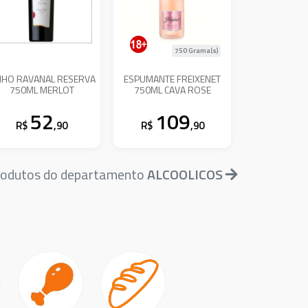
750 Grama(s)
NHO RAVANAL RESERVA
ESPUMANTE FREIXENET
750ML MERLOT
750ML CAVA ROSE
52
109
R$
,90
R$
,90
produtos do departamento
ALCOOLICOS