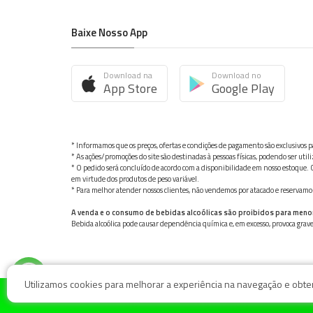
Baixe Nosso App
Download na
Download no
App Store
Google Play
* Informamos que os preços, ofertas e condições de pagamento são exclusivos pa
* As ações/promoções do site são destinadas à pessoas físicas, podendo ser ut
* O pedido será concluído de acordo com a disponibilidade em nosso estoque. C
em virtude dos produtos de peso variável.
* Para melhor atender nossos clientes, não vendemos por atacado e reservamo-n
A venda e o consumo de bebidas alcoólicas são proibidos para meno
Bebida alcoólica pode causar dependência química e, em excesso, provoca gra
Utilizamos cookies para melhorar a experiência na navegação e obter 
© Nosso Hortifruti Gonzaga / Rua Goiás 128, Bairro Gon