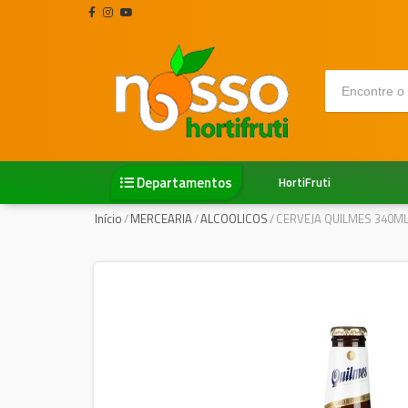
Departamentos
HortiFruti
Início
/
MERCEARIA
/
ALCOOLICOS
/
CERVEJA QUILMES 340ML