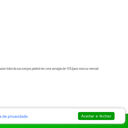
 valor total de sua compra poderá ter uma variação de 10% (para mais ou menos)
ca de privacidade
.
Aceitar e fechar