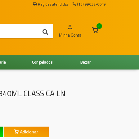
Regiões atendidas
(13) 99632-6649
0
Minha Conta
aria
Congelados
Bazar
340ML CLASSICA LN
Adicionar