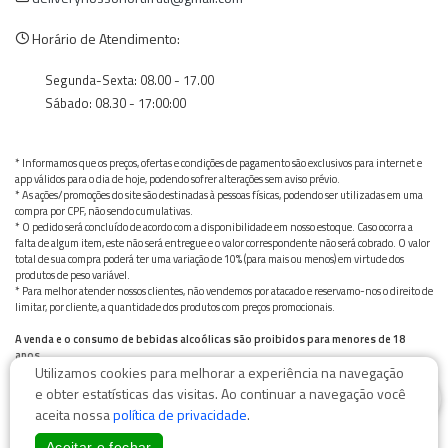
Horário de Atendimento:
Segunda-Sexta: 08.00 - 17.00
Sábado: 08.30 - 17:00:00
* Informamos que os preços, ofertas e condições de pagamento são exclusivos para internet e
app válidos para o dia de hoje, podendo sofrer alterações sem aviso prévio.
* As ações/promoções do site são destinadas à pessoas físicas, podendo ser utilizadas em uma
compra por CPF, não sendo cumulativas.
* O pedido será concluído de acordo com a disponibilidade em nosso estoque. Caso ocorra a
falta de algum item, este não será entregue e o valor correspondente não será cobrado. O valor
total de sua compra poderá ter uma variação de 10% (para mais ou menos) em virtude dos
produtos de peso variável.
* Para melhor atender nossos clientes, não vendemos por atacado e reservamo-nos o direito de
limitar, por cliente, a quantidade dos produtos com preços promocionais.
A venda e o consumo de bebidas alcoólicas são proibidos para menores de 18
anos.
Utilizamos cookies para melhorar a experiência na navegação
Bebida alcoólica pode causar dependência química e, em excesso, provoca graves males à saúde.
0
Beba com moderação
e obter estatísticas das visitas. Ao continuar a navegação você
aceita nossa
política de privacidade
.
Aceitar e fechar