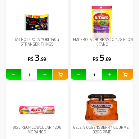
MILHO PIPOCA YOKI 140G
TEMPERO P/CHURRASCO 12G ECON
STRANGER THINGS
KITANO
3
5
R$
,99
R$
,89
BISC RECH LOWCUCAR 120G
GELEIA QUEENSBERRY GOURMET
MORANGO
320G PIME