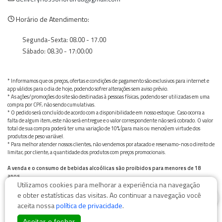
Horário de Atendimento:
Segunda-Sexta: 08.00 - 17.00
Sábado: 08.30 - 17:00:00
* Informamos que os preços, ofertas e condições de pagamento são exclusivos para internet e
app válidos para o dia de hoje, podendo sofrer alterações sem aviso prévio.
* As ações/promoções do site são destinadas à pessoas físicas, podendo ser utilizadas em uma
compra por CPF, não sendo cumulativas.
* O pedido será concluído de acordo com a disponibilidade em nosso estoque. Caso ocorra a
falta de algum item, este não será entregue e o valor correspondente não será cobrado. O valor
total de sua compra poderá ter uma variação de 10% (para mais ou menos) em virtude dos
produtos de peso variável.
* Para melhor atender nossos clientes, não vendemos por atacado e reservamo-nos o direito de
limitar, por cliente, a quantidade dos produtos com preços promocionais.
A venda e o consumo de bebidas alcoólicas são proibidos para menores de 18
anos.
Utilizamos cookies para melhorar a experiência na navegação
Bebida alcoólica pode causar dependência química e, em excesso, provoca graves males à saúde.
0
Beba com moderação
e obter estatísticas das visitas. Ao continuar a navegação você
aceita nossa
política de privacidade
.
Aceitar e fechar