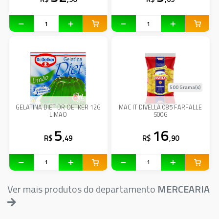
500 Grama(s)
GELATINA DIET DR OETKER 12G
MAC IT DIVELLA 085 FARFALLE
LIMAO
500G
5
16
R$
,49
R$
,90
Ver mais produtos do departamento
MERCEARIA