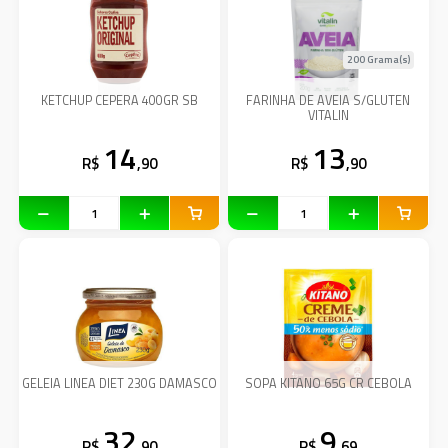
200 Grama(s)
KETCHUP CEPERA 400GR SB
FARINHA DE AVEIA S/GLUTEN
VITALIN
14
13
R$
,90
R$
,90
GELEIA LINEA DIET 230G DAMASCO
SOPA KITANO 65G CR CEBOLA
32
9
R$
,90
R$
,69