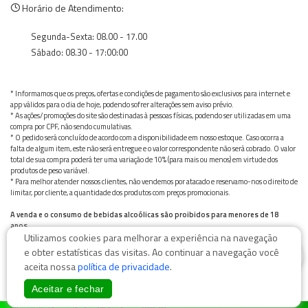
Horário de Atendimento:
Segunda-Sexta: 08.00 - 17.00
Sábado: 08.30 - 17:00:00
* Informamos que os preços, ofertas e condições de pagamento são exclusivos para internet e
app válidos para o dia de hoje, podendo sofrer alterações sem aviso prévio.
* As ações/promoções do site são destinadas à pessoas físicas, podendo ser utilizadas em uma
compra por CPF, não sendo cumulativas.
* O pedido será concluído de acordo com a disponibilidade em nosso estoque. Caso ocorra a
falta de algum item, este não será entregue e o valor correspondente não será cobrado. O valor
total de sua compra poderá ter uma variação de 10% (para mais ou menos) em virtude dos
produtos de peso variável.
* Para melhor atender nossos clientes, não vendemos por atacado e reservamo-nos o direito de
limitar, por cliente, a quantidade dos produtos com preços promocionais.
A venda e o consumo de bebidas alcoólicas são proibidos para menores de 18
anos.
Utilizamos cookies para melhorar a experiência na navegação
Bebida alcoólica pode causar dependência química e, em excesso, provoca graves males à saúde.
Beba com moderação
0
e obter estatísticas das visitas. Ao continuar a navegação você
aceita nossa
política de privacidade
.
Aceitar e fechar