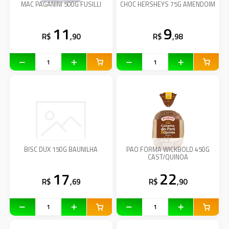
MAC PAGANINI 500G FUSILLI
CHOC HERSHEYS 75G AMENDOIM
11
9
R$
,90
R$
,98
BISC DUX 150G BAUNILHA
PAO FORMA WICKBOLD 450G
CAST/QUINOA
17
22
R$
,69
R$
,90