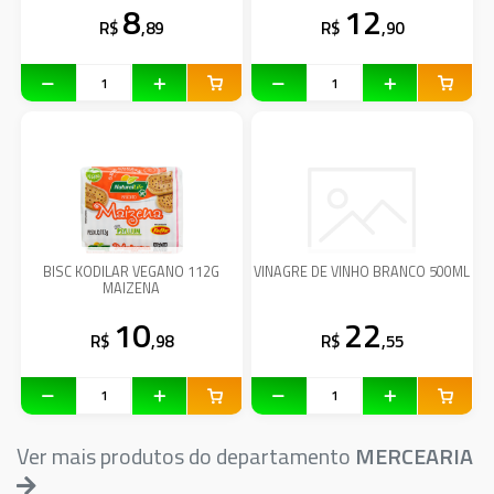
8
12
R$
,89
R$
,90
BISC KODILAR VEGANO 112G
VINAGRE DE VINHO BRANCO 500ML
MAIZENA
10
22
R$
,98
R$
,55
Ver mais produtos do departamento
MERCEARIA