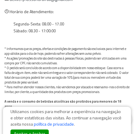
Horário de Atendimento:
Segunda-Sexta: 08.00 - 17.00
Sábado: 08.30 - 17:00:00
* Informamos que os preços, ofertas e condições de pagamento são exclusivos para internet e
app válidos para o dia de hoje, podendo sofrer alterações sem aviso prévio.
* As ações/promoções do site são destinadas à pessoas físicas, podendo ser utilizadas em uma
compra por CPF, não sendo cumulativas.
* O pedido será concluído de acordo com a disponibilidade em nosso estoque. Caso ocorra a
falta de algum item, este não será entregue e o valor correspondente não será cobrado. O valor
total de sua compra poderá ter uma variação de 10% (para mais ou menos) em virtude dos
produtos de peso variável.
* Para melhor atender nossos clientes, não vendemos por atacado e reservamo-nos o direito de
limitar, por cliente, a quantidade dos produtos com preços promocionais.
A venda e o consumo de bebidas alcoólicas são proibidos para menores de 18
anos.
Utilizamos cookies para melhorar a experiência na navegação
Bebida alcoólica pode causar dependência química e, em excesso, provoca graves males à saúde.
0
Beba com moderação
e obter estatísticas das visitas. Ao continuar a navegação você
aceita nossa
política de privacidade
.
Aceitar e fechar