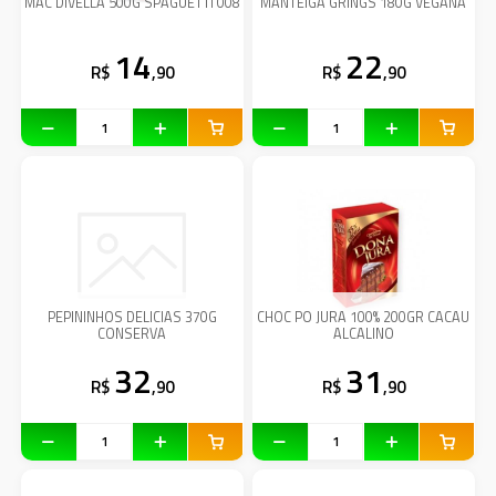
MAC DIVELLA 500G SPAGUETTI 008
MANTEIGA GRINGS 180G VEGANA
14
22
R$
,90
R$
,90
PEPININHOS DELICIAS 370G
CHOC PO JURA 100% 200GR CACAU
CONSERVA
ALCALINO
32
31
R$
,90
R$
,90