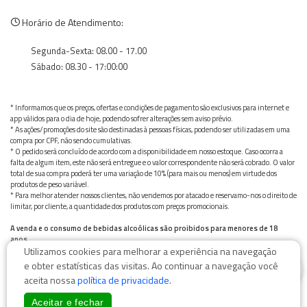
Horário de Atendimento:
Segunda-Sexta: 08.00 - 17.00
Sábado: 08.30 - 17:00:00
* Informamos que os preços, ofertas e condições de pagamento são exclusivos para internet e
app válidos para o dia de hoje, podendo sofrer alterações sem aviso prévio.
* As ações/promoções do site são destinadas à pessoas físicas, podendo ser utilizadas em uma
compra por CPF, não sendo cumulativas.
* O pedido será concluído de acordo com a disponibilidade em nosso estoque. Caso ocorra a
falta de algum item, este não será entregue e o valor correspondente não será cobrado. O valor
total de sua compra poderá ter uma variação de 10% (para mais ou menos) em virtude dos
produtos de peso variável.
* Para melhor atender nossos clientes, não vendemos por atacado e reservamo-nos o direito de
limitar, por cliente, a quantidade dos produtos com preços promocionais.
A venda e o consumo de bebidas alcoólicas são proibidos para menores de 18
anos.
Utilizamos cookies para melhorar a experiência na navegação
Bebida alcoólica pode causar dependência química e, em excesso, provoca graves males à saúde.
0
Beba com moderação
e obter estatísticas das visitas. Ao continuar a navegação você
aceita nossa
política de privacidade
.
Aceitar e fechar