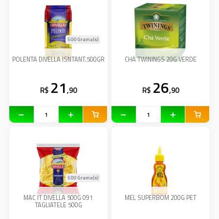
500 Grama(s)
POLENTA DIVELLA ISNTANT.500GR
CHA TWININGS 20G VERDE
21
26
R$
,90
R$
,90
500 Grama(s)
MAC IT DIVELLA 500G 091
MEL SUPERBOM 200G PET
TAGLIATELE 500G