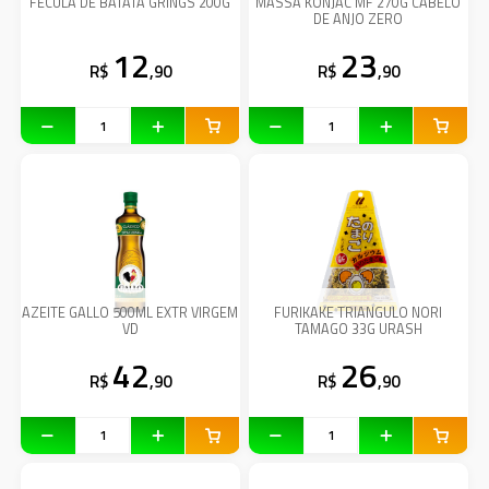
FECULA DE BATATA GRINGS 200G
MASSA KONJAC MF 270G CABELO
DE ANJO ZERO
12
23
R$
,90
R$
,90
AZEITE GALLO 500ML EXTR VIRGEM
FURIKAKE TRIANGULO NORI
VD
TAMAGO 33G URASH
42
26
R$
,90
R$
,90