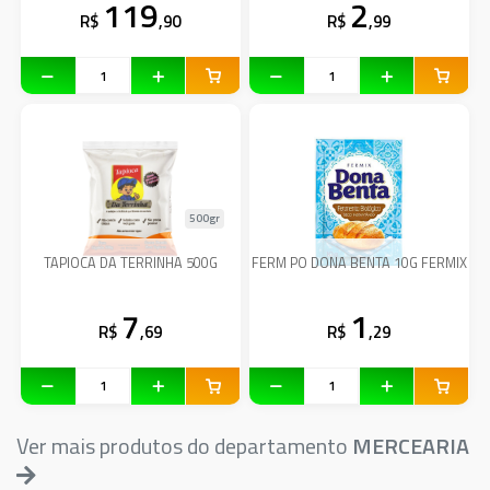
119
2
R$
,90
R$
,99
500gr
TAPIOCA DA TERRINHA 500G
FERM PO DONA BENTA 10G FERMIX
7
1
R$
,69
R$
,29
Ver mais produtos do departamento
MERCEARIA