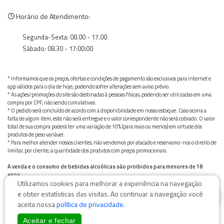
Horário de Atendimento:
Segunda-Sexta: 08.00 - 17.00
Sábado: 08.30 - 17:00:00
* Informamos que os preços, ofertas e condições de pagamento são exclusivos para internet e
app válidos para o dia de hoje, podendo sofrer alterações sem aviso prévio.
* As ações/promoções do site são destinadas à pessoas físicas, podendo ser utilizadas em uma
compra por CPF, não sendo cumulativas.
* O pedido será concluído de acordo com a disponibilidade em nosso estoque. Caso ocorra a
falta de algum item, este não será entregue e o valor correspondente não será cobrado. O valor
total de sua compra poderá ter uma variação de 10% (para mais ou menos) em virtude dos
produtos de peso variável.
* Para melhor atender nossos clientes, não vendemos por atacado e reservamo-nos o direito de
limitar, por cliente, a quantidade dos produtos com preços promocionais.
A venda e o consumo de bebidas alcoólicas são proibidos para menores de 18
anos.
Utilizamos cookies para melhorar a experiência na navegação
Bebida alcoólica pode causar dependência química e, em excesso, provoca graves males à saúde.
0
Beba com moderação
e obter estatísticas das visitas. Ao continuar a navegação você
aceita nossa
política de privacidade
.
Aceitar e fechar