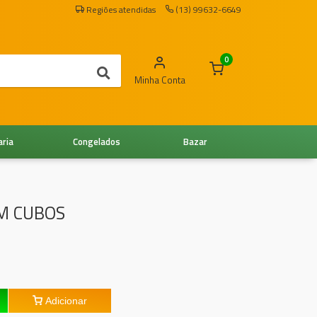
Regiões atendidas
(13) 99632-6649
0
Minha Conta
aria
Congelados
Bazar
EM CUBOS
Adicionar