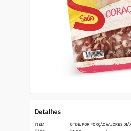
Detalhes
ITEM
QTDE. POR PORÇÃO
VALORES DIÁ
Sódio
91 mg
4