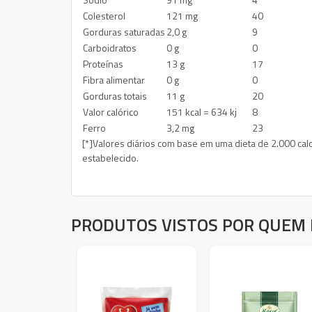
Colesterol
121 mg
40
Gorduras saturadas
2,0 g
9
Carboidratos
0 g
0
Proteínas
13 g
17
Fibra alimentar
0 g
0
Gorduras totais
11 g
20
Valor calórico
151 kcal = 634 kj
8
Ferro
3,2 mg
23
[*]Valores diários com base em uma dieta de 2.000 ca
estabelecido.
PRODUTOS VISTOS POR QUEM 