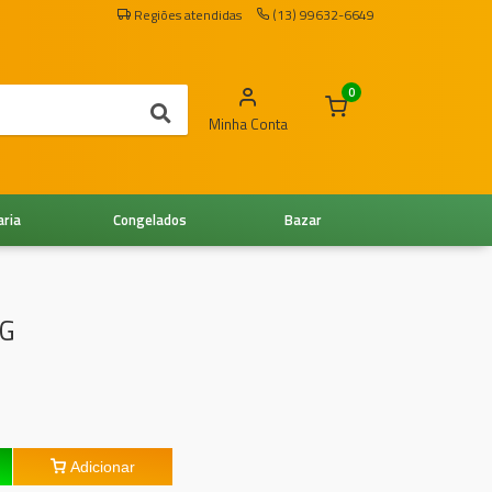
Regiões atendidas
(13) 99632-6649
0
Minha Conta
aria
Congelados
Bazar
KG
Adicionar