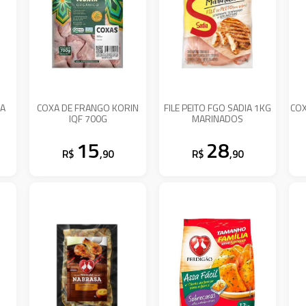
DA
COXA DE FRANGO KORIN
FILE PEITO FGO SADIA 1KG
COX
IQF 700G
MARINADOS
15
28
R$
,90
R$
,90