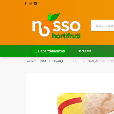
Departamentos
HortiFruti
Início
/
CONGELADOS/AÇOUGUE
/
AVES
/
CORAÇÃO SADIA 1K