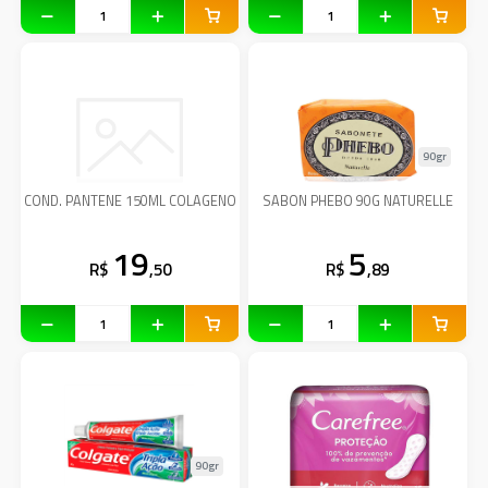
90gr
COND. PANTENE 150ML COLAGENO
SABON PHEBO 90G NATURELLE
19
5
R$
,50
R$
,89
90gr