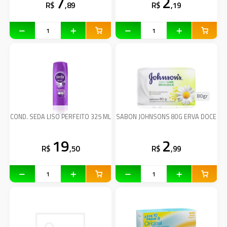
7
2
R$
,89
R$
,19
80gr
COND. SEDA LISO PERFEITO 325 ML
SABON JOHNSONS 80G ERVA DOCE
19
2
R$
,50
R$
,99