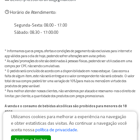
Horário de Atendimento:
Segunda-Sexta: 08.00 - 17.00
Sábado: 08.30 - 17:00:00
* Informamos que os preços, ofertas e condições de pagamento são exclusivos para internet e
app válidos para o dia de hoje, podendo sofrer alterações sem aviso prévio.
* As ações/promoções do site são destinadas à pessoas físicas, podendo ser utilizadas em uma
compra por CPF, não sendo cumulativas.
* O pedido será concluído de acordo com a disponibilidade em nosso estoque. Caso ocorra a
falta de algum item, este não será entregue e o valor correspondente não será cobrado. O valor
total de sua compra poderá ter uma variação de 10% (para mais ou menos) em virtude dos
produtos de peso variável.
* Para melhor atender nossos clientes, não vendemos por atacado e reservamo-nos o direito de
limitar, por cliente, a quantidade dos produtos com preços promocionais.
A venda e o consumo de bebidas alcoólicas são proibidos para menores de 18
anos.
Utilizamos cookies para melhorar a experiência na navegação
Bebida alcoólica pode causar dependência química e, em excesso, provoca graves males à saúde.
0
Beba com moderação
e obter estatísticas das visitas. Ao continuar a navegação você
aceita nossa
política de privacidade
.
Aceitar e fechar