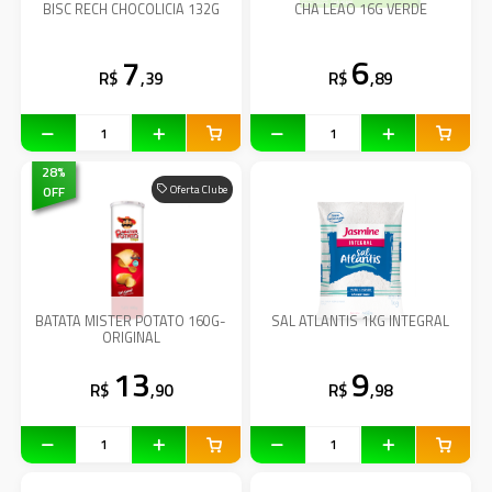
BISC RECH CHOCOLICIA 132G
CHA LEAO 16G VERDE
7
6
R$
,39
R$
,89
28
%
OFF
Oferta Clube
BATATA MISTER POTATO 160G-
SAL ATLANTIS 1KG INTEGRAL
ORIGINAL
13
9
R$
,90
R$
,98