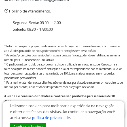
Horário de Atendimento:
Segunda-Sexta: 08.00 - 17.00
Sábado: 08.30 - 17:00:00
* Informamos que os preços, ofertas e condições de pagamento são exclusivos para internet e
app válidos para o dia de hoje, podendo sofrer alterações sem aviso prévio.
* As ações/promoções do site são destinadas à pessoas físicas, podendo ser utilizadas em uma
compra por CPF, não sendo cumulativas.
* O pedido será concluído de acordo com a disponibilidade em nosso estoque. Caso ocorra a
falta de algum item, este não será entregue e o valor correspondente não será cobrado. O valor
total de sua compra poderá ter uma variação de 10% (para mais ou menos) em virtude dos
produtos de peso variável.
* Para melhor atender nossos clientes, não vendemos por atacado e reservamo-nos o direito de
limitar, por cliente, a quantidade dos produtos com preços promocionais.
A venda e o consumo de bebidas alcoólicas são proibidos para menores de 18
anos.
Utilizamos cookies para melhorar a experiência na navegação
Bebida alcoólica pode causar dependência química e, em excesso, provoca graves males à saúde.
0
Beba com moderação
e obter estatísticas das visitas. Ao continuar a navegação você
aceita nossa
política de privacidade
.
Aceitar e fechar