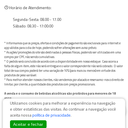
Horário de Atendimento:
Segunda-Sexta: 08.00 - 17.00
Sábado: 08.30 - 17:00:00
* Informamos que os preços, ofertas e condições de pagamento são exclusivos para internet e
app válidos para o dia de hoje, podendo sofrer alterações sem aviso prévio.
* As ações/promoções do site são destinadas à pessoas físicas, podendo ser utilizadas em uma
compra por CPF, não sendo cumulativas.
* O pedido será concluído de acordo com a disponibilidade em nosso estoque. Caso ocorra a
falta de algum item, este não será entregue e o valor correspondente não será cobrado. O valor
total de sua compra poderá ter uma variação de 10% (para mais ou menos) em virtude dos
produtos de peso variável.
* Para melhor atender nossos clientes, não vendemos por atacado e reservamo-nos o direito de
limitar, por cliente, a quantidade dos produtos com preços promocionais.
A venda e o consumo de bebidas alcoólicas são proibidos para menores de 18
anos.
Utilizamos cookies para melhorar a experiência na navegação
Bebida alcoólica pode causar dependência química e, em excesso, provoca graves males à saúde.
0
Beba com moderação
e obter estatísticas das visitas. Ao continuar a navegação você
aceita nossa
política de privacidade
.
Aceitar e fechar