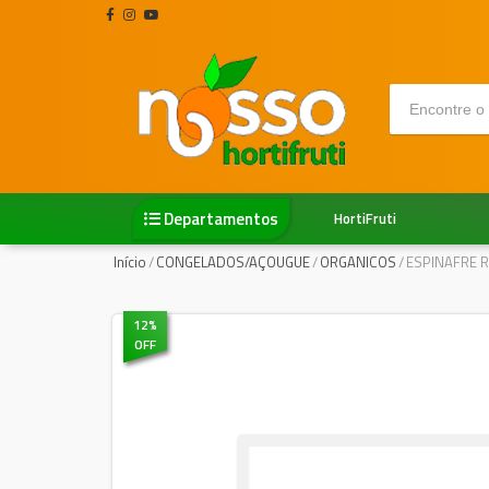
Departamentos
HortiFruti
Início
/
CONGELADOS/AÇOUGUE
/
ORGANICOS
/
ESPINAFRE R
12
%
OFF