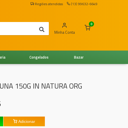
Regiões atendidas
(13) 99632-6649
0
Minha Conta
aria
Congelados
Bazar
 UNA 150G IN NATURA ORG
5
Adicionar