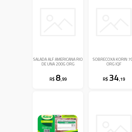
SALADA ALF AMERICANA RIO
SOBRECOXA KORIN 7
DE UNA 200G ORG
ORG IQF
8
34
R$
,99
R$
,19