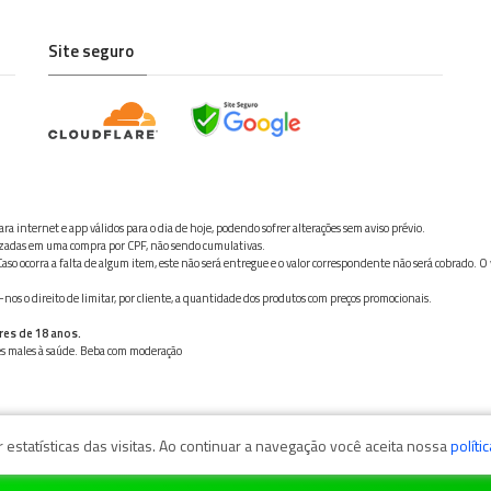
Site seguro
ra internet e app válidos para o dia de hoje, podendo sofrer alterações sem aviso prévio.
ilizadas em uma compra por CPF, não sendo cumulativas.
aso ocorra a falta de algum item, este não será entregue e o valor correspondente não será cobrado. O
os o direito de limitar, por cliente, a quantidade dos produtos com preços promocionais.
res de 18 anos.
ves males à saúde. Beba com moderação
estatísticas das visitas. Ao continuar a navegação você aceita nossa
políti
zaga, 11050-101 - Santos/SP / CNPJ: 35.794.786/0001-40