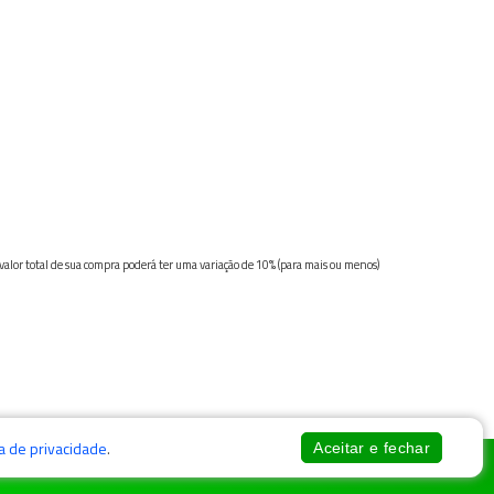
 valor total de sua compra poderá ter uma variação de 10% (para mais ou menos)
ca de privacidade
.
Aceitar e fechar