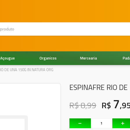
Açougue
Organicos
Mercearia
Pad
IO DE UNA 150G IN NATURA ORG
ESPINAFRE RIO DE
7
R$ 8,99
R$
,9