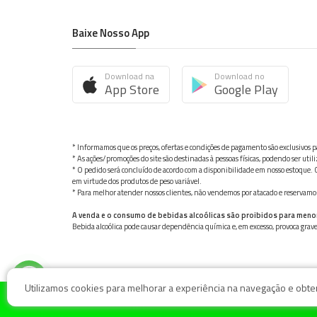
Baixe Nosso App
Download na
Download no
App Store
Google Play
* Informamos que os preços, ofertas e condições de pagamento são exclusivos pa
* As ações/promoções do site são destinadas à pessoas físicas, podendo ser ut
* O pedido será concluído de acordo com a disponibilidade em nosso estoque. C
em virtude dos produtos de peso variável.
* Para melhor atender nossos clientes, não vendemos por atacado e reservamo-n
A venda e o consumo de bebidas alcoólicas são proibidos para meno
Bebida alcoólica pode causar dependência química e, em excesso, provoca gra
Utilizamos cookies para melhorar a experiência na navegação e obter 
© Nosso Hortifruti Gonzaga / Rua Goiás 128, Bairro Gon