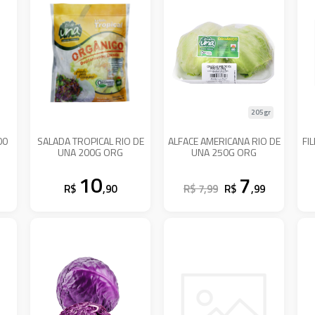
205gr
00
SALADA TROPICAL RIO DE
ALFACE AMERICANA RIO DE
FI
UNA 200G ORG
UNA 250G ORG
10
7
R$
,90
R$ 7,99
R$
,99