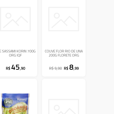
LE SASSAMI KORIN 700G
COUVE FLOR RIO DE UNA
ORG IQF
200G FLORETE ORG
45
8
R$
,90
R$ 9,98
R$
,99