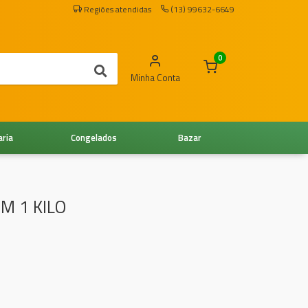
Regiões atendidas
(13) 99632-6649
0
Minha Conta
aria
Congelados
Bazar
M 1 KILO