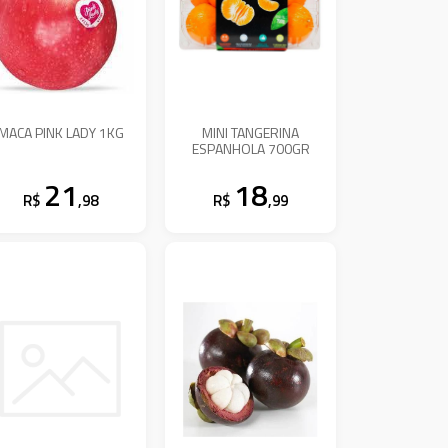
MACA PINK LADY 1KG
MINI TANGERINA
ESPANHOLA 700GR
21
18
R$
,98
R$
,99