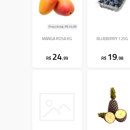
Preço do kg: R$
24,99
MANGA ROSA KG
BLUEBERRY 125G
24
19
R$
,99
R$
,98