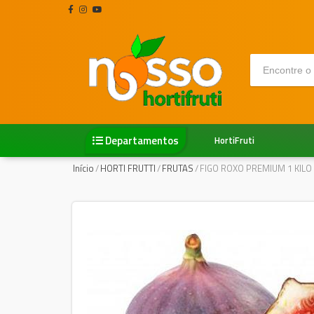
Departamentos
HortiFruti
Início
/
HORTI FRUTTI
/
FRUTAS
/
FIGO ROXO PREMIUM 1 KILO