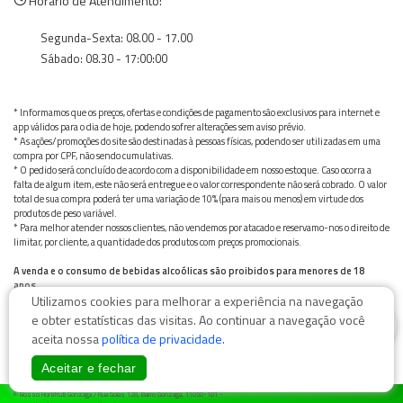
Horário de Atendimento:
Segunda-Sexta: 08.00 - 17.00
Sábado: 08.30 - 17:00:00
* Informamos que os preços, ofertas e condições de pagamento são exclusivos para internet e
app válidos para o dia de hoje, podendo sofrer alterações sem aviso prévio.
* As ações/promoções do site são destinadas à pessoas físicas, podendo ser utilizadas em uma
compra por CPF, não sendo cumulativas.
* O pedido será concluído de acordo com a disponibilidade em nosso estoque. Caso ocorra a
falta de algum item, este não será entregue e o valor correspondente não será cobrado. O valor
total de sua compra poderá ter uma variação de 10% (para mais ou menos) em virtude dos
produtos de peso variável.
* Para melhor atender nossos clientes, não vendemos por atacado e reservamo-nos o direito de
limitar, por cliente, a quantidade dos produtos com preços promocionais.
A venda e o consumo de bebidas alcoólicas são proibidos para menores de 18
anos.
Utilizamos cookies para melhorar a experiência na navegação
Bebida alcoólica pode causar dependência química e, em excesso, provoca graves males à saúde.
Beba com moderação
0
e obter estatísticas das visitas. Ao continuar a navegação você
aceita nossa
política de privacidade
.
Aceitar e fechar
© Nosso Hortifruti Gonzaga / Rua Goiás 128, Bairro Gonzaga, 11050-101 -