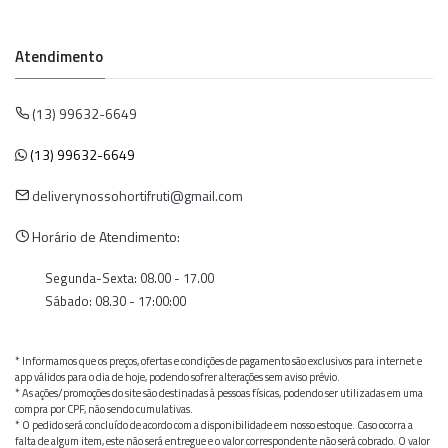
Atendimento
(13) 99632-6649
(13) 99632-6649
deliverynossohortifruti@gmail.com
Horário de Atendimento:
Segunda-Sexta: 08.00 - 17.00
Sábado: 08.30 - 17:00:00
* Informamos que os preços, ofertas e condições de pagamento são exclusivos para internet e
app válidos para o dia de hoje, podendo sofrer alterações sem aviso prévio.
* As ações/promoções do site são destinadas à pessoas físicas, podendo ser utilizadas em uma
compra por CPF, não sendo cumulativas.
* O pedido será concluído de acordo com a disponibilidade em nosso estoque. Caso ocorra a
falta de algum item, este não será entregue e o valor correspondente não será cobrado. O valor