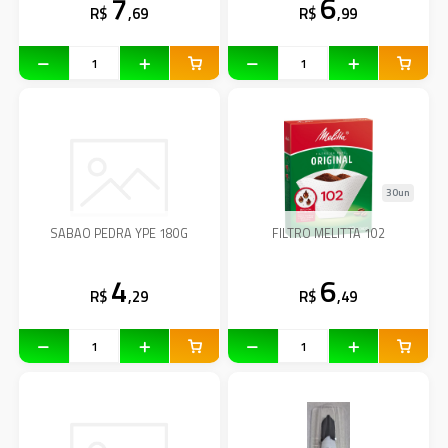
7
6
R$
,69
R$
,99
30un
SABAO PEDRA YPE 180G
FILTRO MELITTA 102
4
6
R$
,29
R$
,49