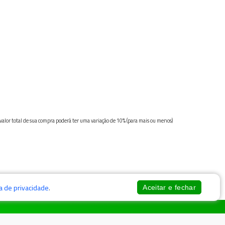
 valor total de sua compra poderá ter uma variação de 10% (para mais ou menos)
ca de privacidade
.
Aceitar e fechar