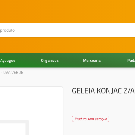
Açougue
Organicos
Mercearia
Pad
 - UVA VERDE
GELEIA KONJAC Z/
Produto sem estoque