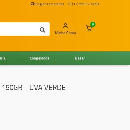
Regiões atendidas
(13) 99632-6649
0
Minha Conta
aria
Congelados
Bazar
A 150GR - UVA VERDE