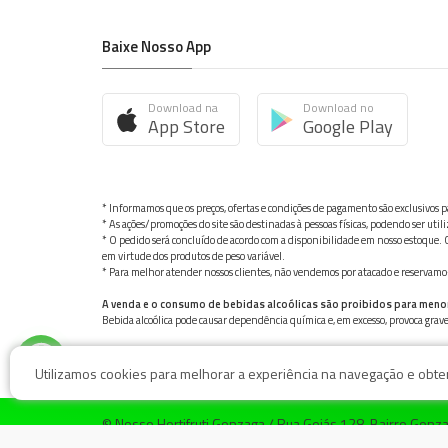
Baixe Nosso App
Download na
Download no
App Store
Google Play
* Informamos que os preços, ofertas e condições de pagamento são exclusivos pa
* As ações/promoções do site são destinadas à pessoas físicas, podendo ser ut
* O pedido será concluído de acordo com a disponibilidade em nosso estoque. C
em virtude dos produtos de peso variável.
* Para melhor atender nossos clientes, não vendemos por atacado e reservamo-n
A venda e o consumo de bebidas alcoólicas são proibidos para meno
Bebida alcoólica pode causar dependência química e, em excesso, provoca gra
Utilizamos cookies para melhorar a experiência na navegação e obter 
© Nosso Hortifruti Gonzaga / Rua Goiás 128, Bairro Gon