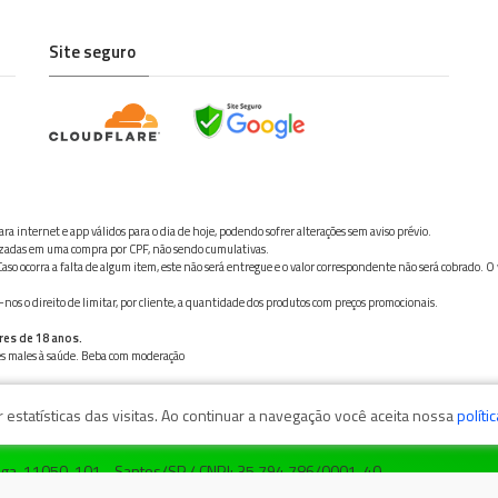
Site seguro
ra internet e app válidos para o dia de hoje, podendo sofrer alterações sem aviso prévio.
ilizadas em uma compra por CPF, não sendo cumulativas.
aso ocorra a falta de algum item, este não será entregue e o valor correspondente não será cobrado. O
os o direito de limitar, por cliente, a quantidade dos produtos com preços promocionais.
res de 18 anos.
ves males à saúde. Beba com moderação
estatísticas das visitas. Ao continuar a navegação você aceita nossa
políti
zaga, 11050-101 - Santos/SP / CNPJ: 35.794.786/0001-40