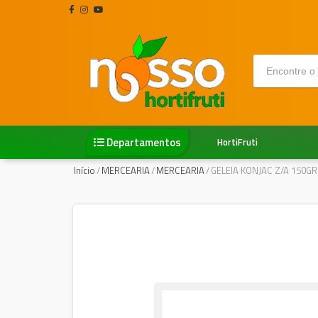
Departamentos
HortiFruti
Início
/
MERCEARIA
/
MERCEARIA
/
GELEIA KONJAC Z/A 150GR