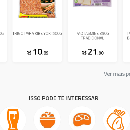
0G
TRIGO PARA KIBE YOKI 500G
PAO JASMINE 350G
P
TRADICIONAL
B
10
21
R$
,89
R$
,90
Ver mais 
ISSO PODE TE INTERESSAR