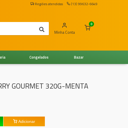
Regiões atendidas
(13) 99632-6649
0
Minha Conta
aria
Congelados
Bazar
ERRY GOURMET 320G-MENTA
Adicionar