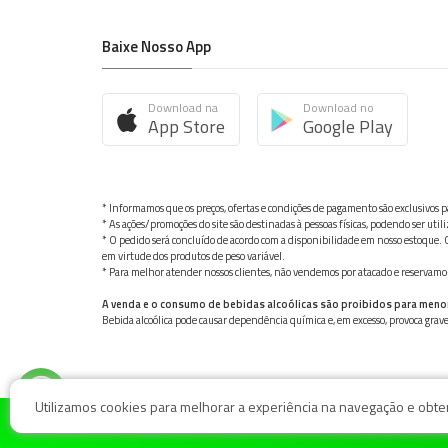
Baixe Nosso App
Download na
Download no
App Store
Google Play
* Informamos que os preços, ofertas e condições de pagamento são exclusivos pa
* As ações/promoções do site são destinadas à pessoas físicas, podendo ser ut
* O pedido será concluído de acordo com a disponibilidade em nosso estoque. C
em virtude dos produtos de peso variável.
* Para melhor atender nossos clientes, não vendemos por atacado e reservamo-n
A venda e o consumo de bebidas alcoólicas são proibidos para meno
Bebida alcoólica pode causar dependência química e, em excesso, provoca gra
Utilizamos cookies para melhorar a experiência na navegação e obter 
© Nosso Hortifruti Gonzaga / Rua Goiás 128, Bairro Gon