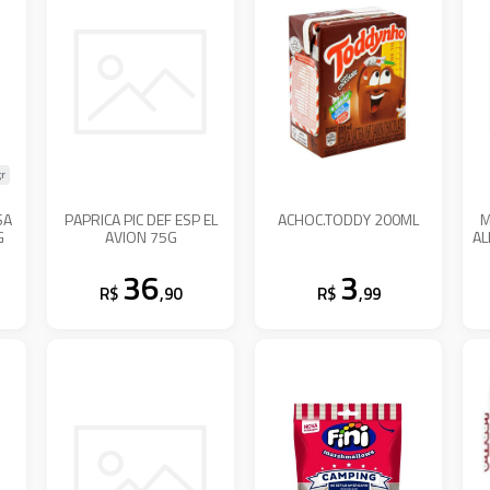
r
SA
PAPRICA PIC DEF ESP EL
ACHOC.TODDY 200ML
M
G
AVION 75G
AL
36
3
R$
,90
R$
,99