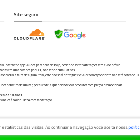
Site seguro
ra internet e app válidos para o dia de hoje, podendo sofrer alterações sem aviso prévio.
ilizadas em uma compra por CPF, não sendo cumulativas.
aso ocorra a falta de algum item, este não será entregue e o valor correspondente não será cobrado. O
os o direito de limitar, por cliente, a quantidade dos produtos com preços promocionais.
res de 18 anos.
ves males à saúde. Beba com moderação
estatísticas das visitas. Ao continuar a navegação você aceita nossa
políti
zaga, 11050-101 - Santos/SP / CNPJ: 35.794.786/0001-40