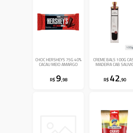
100g
CHOC HERSHEYS 75G 40%
CREME BALS 100G CA
CACAU MEIO AMARGO
MADEIRA CAB SAUVI
9
42
R$
,98
R$
,90