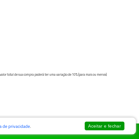
 valor total de sua compra poderá ter uma variação de 10% (para mais ou menos)
ca de privacidade
.
Aceitar e fechar