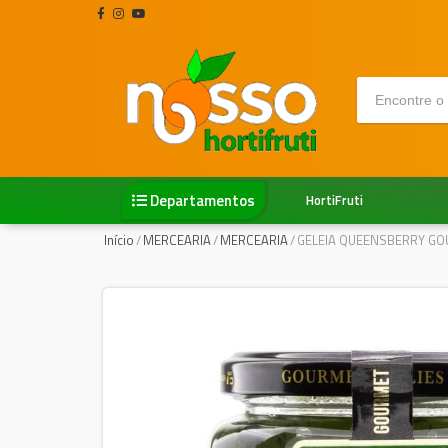
Departamentos
HortiFruti
Início
/
MERCEARIA
/
MERCEARIA
/
GELEIA QUEENSBERRY G