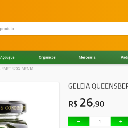
Açougue
Organicos
Mercearia
Pad
OURMET 320G-MENTA
GELEIA QUEENSB
26
R$
,90