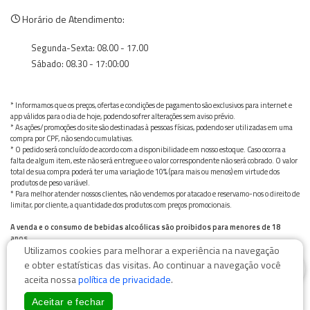
Horário de Atendimento:
Segunda-Sexta: 08.00 - 17.00
Sábado: 08.30 - 17:00:00
* Informamos que os preços, ofertas e condições de pagamento são exclusivos para internet e
app válidos para o dia de hoje, podendo sofrer alterações sem aviso prévio.
* As ações/promoções do site são destinadas à pessoas físicas, podendo ser utilizadas em uma
compra por CPF, não sendo cumulativas.
* O pedido será concluído de acordo com a disponibilidade em nosso estoque. Caso ocorra a
falta de algum item, este não será entregue e o valor correspondente não será cobrado. O valor
total de sua compra poderá ter uma variação de 10% (para mais ou menos) em virtude dos
produtos de peso variável.
* Para melhor atender nossos clientes, não vendemos por atacado e reservamo-nos o direito de
limitar, por cliente, a quantidade dos produtos com preços promocionais.
A venda e o consumo de bebidas alcoólicas são proibidos para menores de 18
anos.
Utilizamos cookies para melhorar a experiência na navegação
Bebida alcoólica pode causar dependência química e, em excesso, provoca graves males à saúde.
0
Beba com moderação
e obter estatísticas das visitas. Ao continuar a navegação você
aceita nossa
política de privacidade
.
Aceitar e fechar