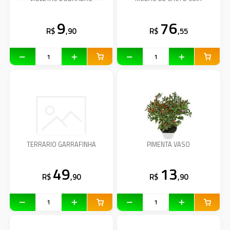
9
76
R$
,90
R$
,55
TERRARIO GARRAFINHA
PIMENTA VASO
49
13
R$
,90
R$
,90