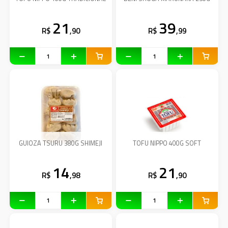
21
39
R$
,90
R$
,99
GUIOZA TSURU 380G SHIMEJI
TOFU NIPPO 400G SOFT
14
21
R$
,98
R$
,90